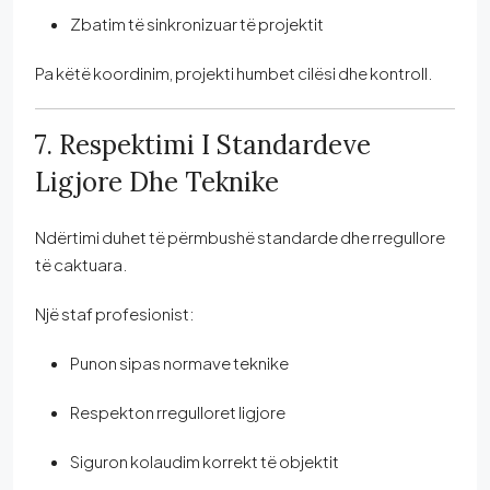
Zbatim të sinkronizuar të projektit
Pa këtë koordinim, projekti humbet cilësi dhe kontroll.
7. Respektimi I Standardeve
Ligjore Dhe Teknike
Ndërtimi duhet të përmbushë standarde dhe rregullore
të caktuara.
Një staf profesionist:
Punon sipas normave teknike
Respekton rregulloret ligjore
Siguron kolaudim korrekt të objektit