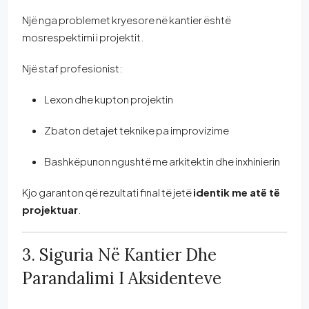
Një nga problemet kryesore në kantier është
mosrespektimi i projektit.
Një staf profesionist:
Lexon dhe kupton projektin
Zbaton detajet teknike pa improvizime
Bashkëpunon ngushtë me arkitektin dhe inxhinierin
Kjo garanton që rezultati final të jetë
identik me atë të
projektuar
.
3. Siguria Në Kantier Dhe
Parandalimi I Aksidenteve