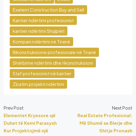
Exelent Construction Buy and Sell
Kantier ndërtimi profesionist
kantier ndërtimi Shqipëri
Kompani ndërtimi në Tiranë
Rikonstruksione profesionale në Tiranë
Shërbime ndërtimi dhe rikonstruksioni
Staf profesionist në kantier
Zbatim projekti ndërtimi
Prev Post
Next Post
Elementet Kryesore që
Real Estate Profesional:
Duhet të Kemi Parasysh
Më Shumë se Blerje dhe
Kur Projektojmë një
Shitje Pronash