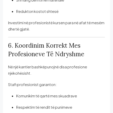
Redukton kostot shtesë
Investimi në profesionistë kursen para në afat të mesëm
dhe të gjatë.
6. Koordinim Korrekt Mes
Profesioneve Të Ndryshme
Në një kantier bashkëpunojnë disa profesione
njëkohësisht.
Stafi profesionist garanton:
Komunikim të qartë mes skuadrave
Respektim të rendit të punimeve