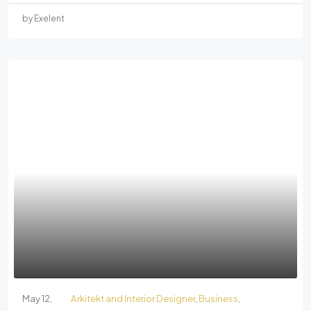
by Exelent
May 12,
Arkitekt and Interior Designer
,
Business
,