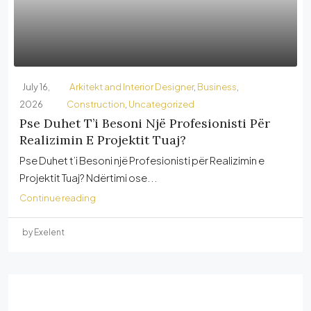
July 16,
Arkitekt and Interior Designer
,
Business
,
2026
Construction
,
Uncategorized
Pse Duhet T’i Besoni Një Profesionisti Për
Realizimin E Projektit Tuaj?
Pse Duhet t’i Besoni një Profesionisti për Realizimin e
Projektit Tuaj? Ndërtimi ose...
Continue reading
by Exelent