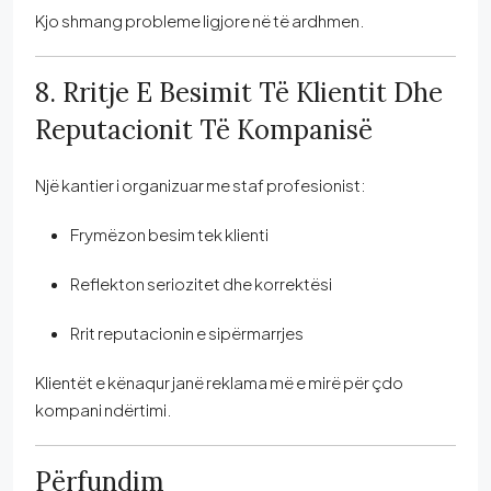
Kjo shmang probleme ligjore në të ardhmen.
8. Rritje E Besimit Të Klientit Dhe
Reputacionit Të Kompanisë
Një kantier i organizuar me staf profesionist:
Frymëzon besim tek klienti
Reflekton seriozitet dhe korrektësi
Rrit reputacionin e sipërmarrjes
Klientët e kënaqur janë reklama më e mirë për çdo
kompani ndërtimi.
Përfundim