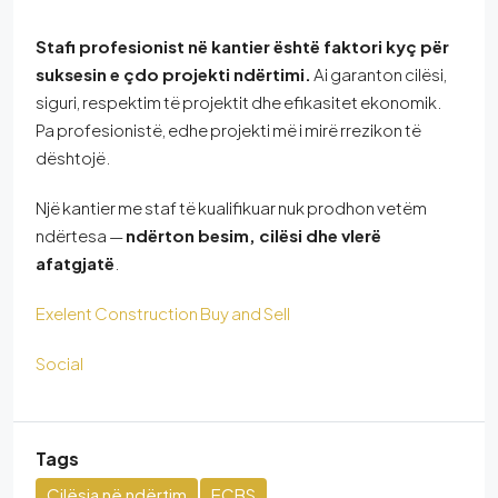
Stafi profesionist në kantier është faktori kyç për
suksesin e çdo projekti ndërtimi.
Ai garanton cilësi,
siguri, respektim të projektit dhe efikasitet ekonomik.
Pa profesionistë, edhe projekti më i mirë rrezikon të
dështojë.
Një kantier me staf të kualifikuar nuk prodhon vetëm
ndërtesa —
ndërton besim, cilësi dhe vlerë
afatgjatë
.
Exelent Construction Buy and Sell
Social
Tags
Cilësia në ndërtim
ECBS