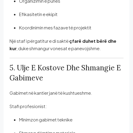
Organizimin e punës
Efikasitetin e ekipit
Koordinimin mes fazave të projektit
Një staf i përgatitur e di saktë
çfarë duhet bërë dhe
kur
, duke shmangur vonesat e panevojshme.
5. Ulje E Kostove Dhe Shmangie E
Gabimeve
Gabimet në kantier janë të kushtueshme.
Stafi profesionist:
Minimzon gabimet teknike
Shmang dëmtime materiale