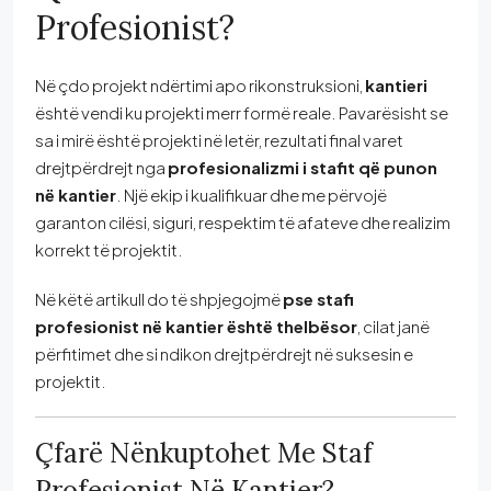
Profesionist?
Në çdo projekt ndërtimi apo rikonstruksioni,
kantieri
është vendi ku projekti merr formë reale. Pavarësisht se
sa i mirë është projekti në letër, rezultati final varet
drejtpërdrejt nga
profesionalizmi i stafit që punon
në kantier
. Një ekip i kualifikuar dhe me përvojë
garanton cilësi, siguri, respektim të afateve dhe realizim
korrekt të projektit.
Në këtë artikull do të shpjegojmë
pse stafi
profesionist në kantier është thelbësor
, cilat janë
përfitimet dhe si ndikon drejtpërdrejt në suksesin e
projektit.
Çfarë Nënkuptohet Me Staf
Profesionist Në Kantier?