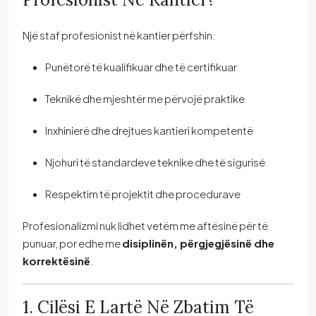
Një staf profesionist në kantier përfshin:
Punëtorë të kualifikuar dhe të certifikuar
Teknikë dhe mjeshtër me përvojë praktike
Inxhinierë dhe drejtues kantieri kompetentë
Njohuri të standardeve teknike dhe të sigurisë
Respektim të projektit dhe procedurave
Profesionalizmi nuk lidhet vetëm me aftësinë për të
punuar, por edhe me
disiplinën, përgjegjësinë dhe
korrektësinë
.
1. Cilësi E Lartë Në Zbatim Të