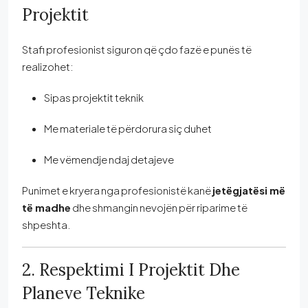
Projektit
Stafi profesionist siguron që çdo fazë e punës të
realizohet:
Sipas projektit teknik
Me materiale të përdorura siç duhet
Me vëmendje ndaj detajeve
Punimet e kryera nga profesionistë kanë
jetëgjatësi më
të madhe
dhe shmangin nevojën për riparime të
shpeshta.
2. Respektimi I Projektit Dhe
Planeve Teknike