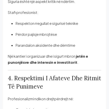
Siguria është një aspekt kritik në ndërtim.
Stafi profesionist:
Respekton rregullat e sigurisë teknike
Përdor pajisje mbrojtëse
Parandalon aksidente dhe dëmtime
Një kantier i organizuar dhe i sigurt mbron
jetën e
punonjësve dhe interesin e investitorit
.
4. Respektimi I Afateve Dhe Ritmit
Të Punimeve
Profesionalizmi ndikon drejtpërdrejt në: