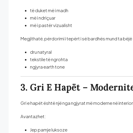
të duket më i madh
më i ndriçuar
më i pastër vizualisht
Megjithatë, përdorimi i tepërt i së bardhës mund ta bë
dru natyral
tekstile të ngrohta
ngjyra earth tone
3. Gri E Hapët – Modernit
Gri e hapët është një nga ngjyrat më moderne në interio
Avantazhet:
Jep pamje luksoze