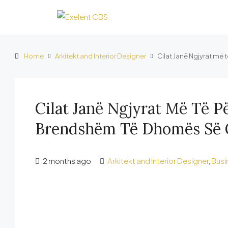
Home
Arkitekt and Interior Designer
Cilat Janë Ngjyrat më
Cilat Janë Ngjyrat Më Të 
Brendshëm Të Dhomës Së 
2 months ago
Arkitekt and Interior Designer
,
Busi