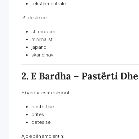
tekstile neutrale
📌 Ideale për:
stil modern
minimalist
japandi
skandinav
2. E Bardha – Pastërti Dh
E bardha është simbol i:
pastërtisë
dritës
qetësisë
Ajo e bën ambientin: