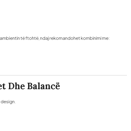
jë ambientin të ftohtë, ndaj rekomandohet kombinimi me:
et Dhe Balancë
r design.