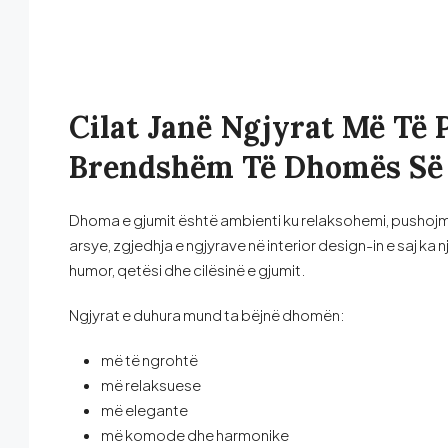
Cilat Janë Ngjyrat Më Të
Brendshëm Të Dhomës Së
Dhoma e gjumit është ambienti ku relaksohemi, pushojmë
arsye, zgjedhja e ngjyrave në interior design-in e saj ka
humor, qetësi dhe cilësinë e gjumit.
Ngjyrat e duhura mund ta bëjnë dhomën:
më të ngrohtë
më relaksuese
më elegante
më komode dhe harmonike