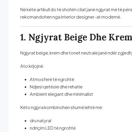
Në këtë artikull do të shohim cilat janë ngjyrat më të 
rekomandohen nga interior designer-at modernë.
1. Ngjyrat Beige Dhe Krem
Ngjyrat beige, krem dhe tonet neutrale janë ndër zgjedh
Ato krijojnë:
Atmosferë të ngrohtë
Ndjesi qetësie dhe rehatie
Ambient elegant dhe minimalist
Këto ngjyra kombinohen shumë lehtë me:
dru natyral
ndriçim LED të ngrohtë