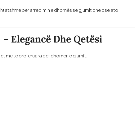
përshtatshme për arredimin e dhomës së gjumit dhe pse ato
 – Elegancë Dhe Qetësi
jet më të preferuara për dhomën e gjumit.