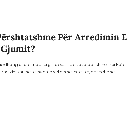
 Përshtatshme Për Arredimin E
 Gjumit?
 dhe rigjenerojmë energjinë pas një dite të lodhshme. Për këtë
 një ndikim shumë të madh jo vetëm në estetikë, por edhe në