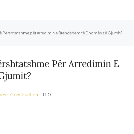
 të Përshtatshme për Arredimin e Brendshëm të Dhomës së Gjumit?
Përshtatshme Për Arredimin E
Gjumit?
ness
,
Construction
0