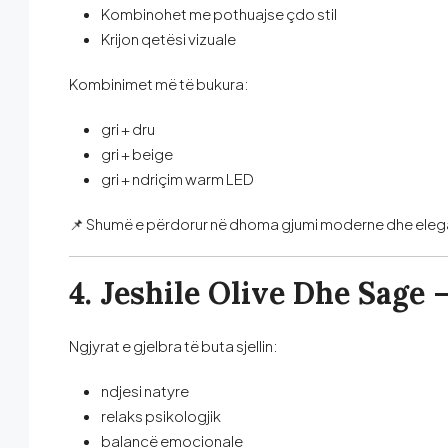
Kombinohet me pothuajse çdo stil
Krijon qetësi vizuale
Kombinimet më të bukura:
gri + dru
gri + beige
gri + ndriçim warm LED
📌 Shumë e përdorur në dhoma gjumi moderne dhe eleg
4. Jeshile Olive Dhe Sage 
Ngjyrat e gjelbra të buta sjellin:
ndjesi natyre
relaks psikologjik
balancë emocionale