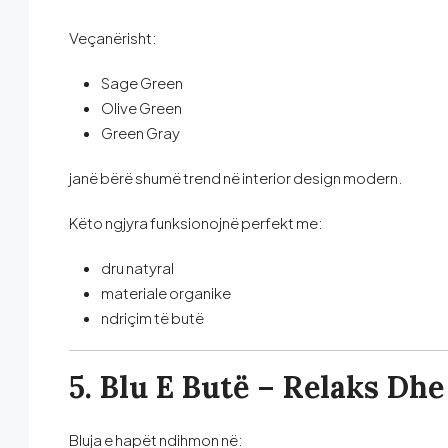
Veçanërisht:
Sage Green
Olive Green
Green Gray
janë bërë shumë trend në interior design modern.
Këto ngjyra funksionojnë perfekt me:
dru natyral
materiale organike
ndriçim të butë
5. Blu E Butë – Relaks Dh
Bluja e hapët ndihmon në: