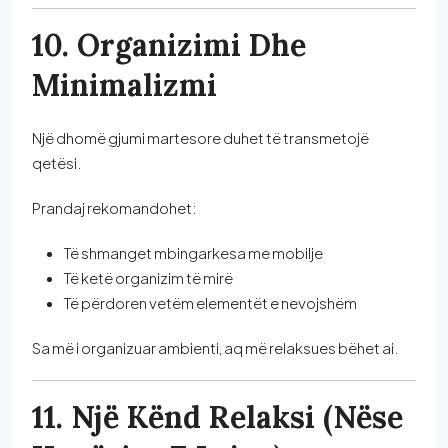
10. Organizimi Dhe
Minimalizmi
Një dhomë gjumi martesore duhet të transmetojë
qetësi.
Prandaj rekomandohet:
Të shmanget mbingarkesa me mobilje
Të ketë organizim të mirë
Të përdoren vetëm elementët e nevojshëm
Sa më i organizuar ambienti, aq më relaksues bëhet ai.
11. Një Kënd Relaksi (nëse