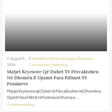
August 5,
Arkitekt and Interior Designer
,
Business
,
2026
Construction
,
Marketing
Matjet Kryesore Që Duhet Të Përcaktohen
Në Dhomën E Gjumit Para Fillimit Të
Punimeve
Matjet Kryesore që Duhet të Përcaktohen në Dhomën e
Gjumit Para Fillimit të Punimeve Dhoma e...
Continue reading