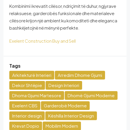
Kombinimi i krevatit cilësor, ndriçimit të duhur, ngjyrave
relaksuese, garderobës funksionale dhe materialeve
cilësore krijon një ambient ku komoditeti dhe eleganca
bashkëjetojnë në mënyrë perfekte.
Exelent Construction Buy and Sell
Tags
Arkitekturë Interieri
Arredim Dhome Gjumi
Dekor Shtëpie
Design Interiori
Dhoma Gjumi Martesore
Dhomë Gjumi Moderne
Exelent CBS
Garderobë Moderne
Interior design
Këshilla Interior Design
Krevat Dopio
Mobilim Modern