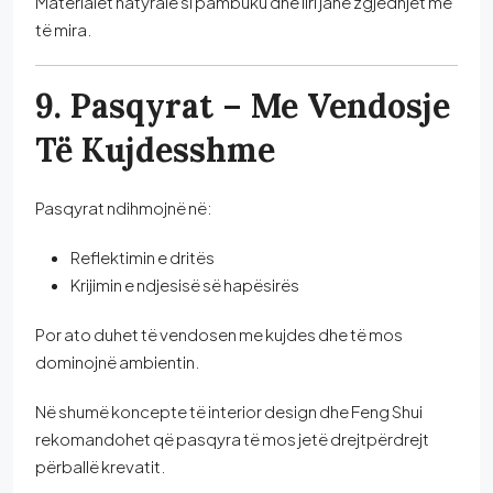
Materialet natyrale si pambuku dhe liri janë zgjedhjet më
të mira.
9. Pasqyrat – Me Vendosje
Të Kujdesshme
Pasqyrat ndihmojnë në:
Reflektimin e dritës
Krijimin e ndjesisë së hapësirës
Por ato duhet të vendosen me kujdes dhe të mos
dominojnë ambientin.
Në shumë koncepte të interior design dhe Feng Shui
rekomandohet që pasqyra të mos jetë drejtpërdrejt
përballë krevatit.