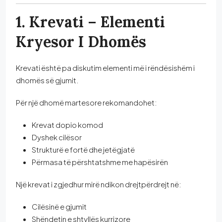
1. Krevati – Elementi
Kryesor I Dhomës
Krevati është pa diskutim elementi më i rëndësishëm i
dhomës së gjumit.
Për një dhomë martesore rekomandohet:
Krevat dopio komod
Dyshek cilësor
Strukturë e fortë dhe jetëgjatë
Përmasa të përshtatshme me hapësirën
Një krevat i zgjedhur mirë ndikon drejtpërdrejt në:
Cilësinë e gjumit
Shëndetin e shtyllës kurrizore