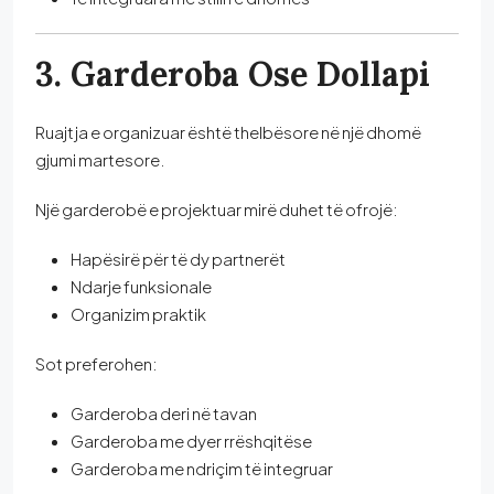
3. Garderoba Ose Dollapi
Ruajtja e organizuar është thelbësore në një dhomë
gjumi martesore.
Një garderobë e projektuar mirë duhet të ofrojë:
Hapësirë për të dy partnerët
Ndarje funksionale
Organizim praktik
Sot preferohen:
Garderoba deri në tavan
Garderoba me dyer rrëshqitëse
Garderoba me ndriçim të integruar