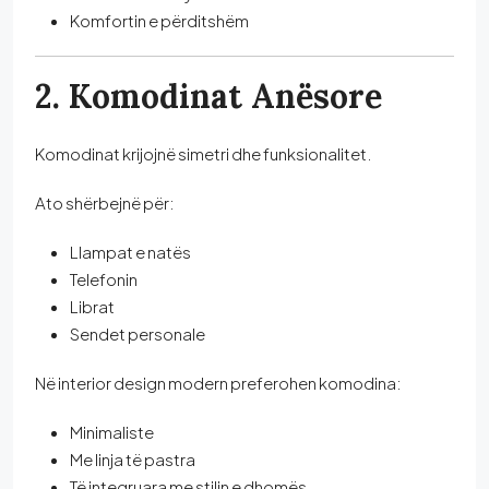
Komfortin e përditshëm
2. Komodinat Anësore
Komodinat krijojnë simetri dhe funksionalitet.
Ato shërbejnë për:
Llampat e natës
Telefonin
Librat
Sendet personale
Në interior design modern preferohen komodina:
Minimaliste
Me linja të pastra
Të integruara me stilin e dhomës