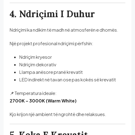
4. Ndriçimi I Duhur
Ndriçimi ka ndikim të madh në atmosferën e dhomës.
Një projekt profesional ndriçimi përfshin:
Ndriçim kryesor
Ndriçim dekorativ
Llampa anësore pranë krevatit
LED indirekt në tavan ose pas kokës së krevatit
📌 Temperatura ideale:
2700K – 3000K (Warm White)
Kjo krijon një ambient të ngrohtë dhe relaksues.