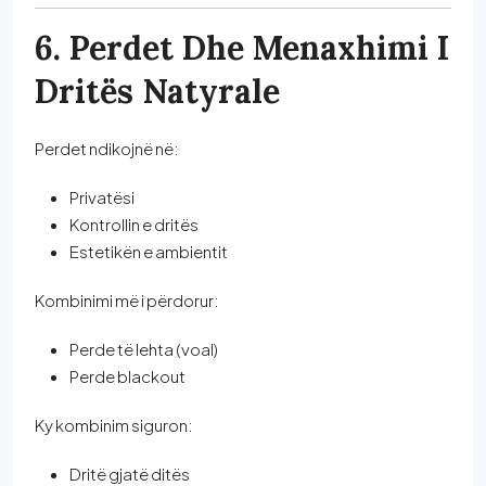
6. Perdet Dhe Menaxhimi I
Dritës Natyrale
Perdet ndikojnë në:
Privatësi
Kontrollin e dritës
Estetikën e ambientit
Kombinimi më i përdorur:
Perde të lehta (voal)
Perde blackout
Ky kombinim siguron:
Dritë gjatë ditës