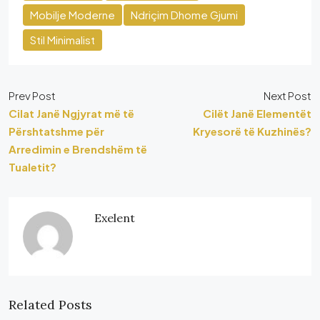
Mobilje Moderne
Ndriçim Dhome Gjumi
Stil Minimalist
Prev Post
Next Post
Cilat Janë Ngjyrat më të
Cilët Janë Elementët
Përshtatshme për
Kryesorë të Kuzhinës?
Arredimin e Brendshëm të
Tualetit?
Exelent
Related Posts