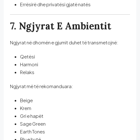
Errësirë dhe privatësi gjatë natës
7. Ngjyrat E Ambientit
Ngjyrat në dhomën e gjumit duhet të transmetojnë:
Qetësi
Harmoni
Relaks
Ngjyrat më të rekomanduara:
Beige
Krem
Gri e hapët
Sage Green
Earth Tones
Blu e butë