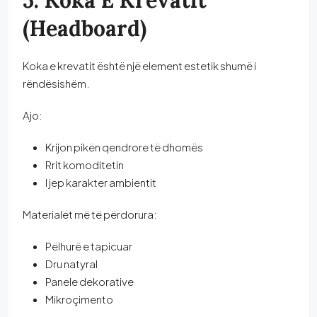
5. Koka E Krevatit
(Headboard)
Koka e krevatit është një element estetik shumë i
rëndësishëm.
Ajo:
Krijon pikën qendrore të dhomës
Rrit komoditetin
I jep karakter ambientit
Materialet më të përdorura:
Pëlhurë e tapicuar
Dru natyral
Panele dekorative
Mikroçimento