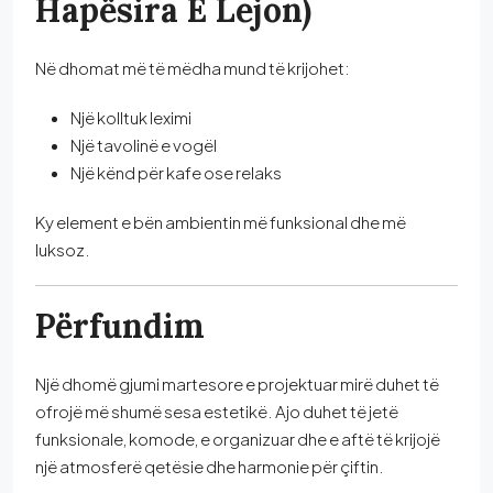
Hapësira E Lejon)
Në dhomat më të mëdha mund të krijohet:
Një kolltuk leximi
Një tavolinë e vogël
Një kënd për kafe ose relaks
Ky element e bën ambientin më funksional dhe më
luksoz.
Përfundim
Një dhomë gjumi martesore e projektuar mirë duhet të
ofrojë më shumë sesa estetikë. Ajo duhet të jetë
funksionale, komode, e organizuar dhe e aftë të krijojë
një atmosferë qetësie dhe harmonie për çiftin.