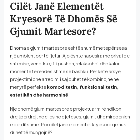
Cilët Janë Elementët
Kryesorë Të Dhomës Së
Gjumit Martesore?
Dhoma e gjumit martesore është shumë më tepër sesa
një ambient për të fjetur. Ajo është hapësira më private e
shtëpisë, vendi ku çifti pushon, relaksohet dhe kalon
momente të rëndësishme së bashku. Për këtë arsye,
projektimi dhe arredimi i saj duhet të kombinojnë në
mënyrë perfekte
komoditetin, funksionalitetin,
estetikën dhe harmoninë
.
Një dhomë gjumi martesore e projektuar mirë ndikon
drejtpërdrejt në cilësinë e jetesës, gjumit dhe mirëqenien
e përditshme. Por cilët janë elementët kryesorë që nuk
duhet të mungojnë?