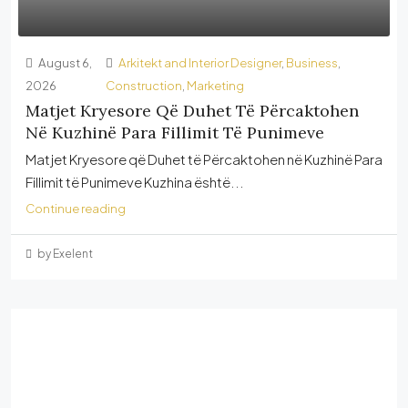
August 6,
Arkitekt and Interior Designer
,
Business
,
2026
Construction
,
Marketing
Matjet Kryesore Që Duhet Të Përcaktohen
Në Kuzhinë Para Fillimit Të Punimeve
Matjet Kryesore që Duhet të Përcaktohen në Kuzhinë Para
Fillimit të Punimeve Kuzhina është...
Continue reading
by Exelent