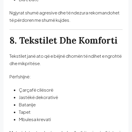
Ngjyrat shumë agresive dhe të ndezura rekomandohet
të përdoren me shumë kujdes.
8. Tekstilet Dhe Komforti
Tekstilet janë ato që e bëjnë dhomën të ndihet e ngrohtë
dhe mikpritëse.
Përfshijnë:
Çarçafë cilësorë
Jastëkë dekorativë
Batanije
Tapet
Mbulesa krevati