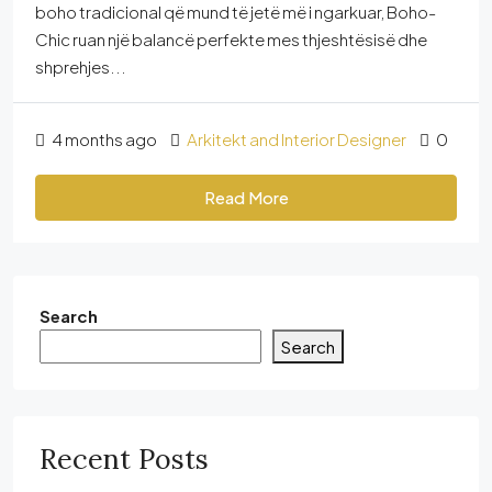
boho tradicional që mund të jetë më i ngarkuar, Boho-
Chic ruan një balancë perfekte mes thjeshtësisë dhe
shprehjes...
4 months ago
Arkitekt and Interior Designer
0
Read More
Search
Search
Recent Posts