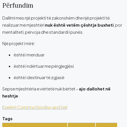
Përfundim
Dallimi mes një projekti të zakonshëm dhe një projekti të
realizuar me mjeshtëri
nuk është vetëm çështje buxheti
, por
mentaliteti, përvoja dhe standardi i punës.
Një projekt i mirë:
është i menduar
është i ndërtuar me përgjegjësi
është i destinuar të zgjasë
Sepse mjeshtëria e vërtetë nuk bërtet –
ajo dallohet në
heshtje
.
Exelent Construction Buy and Sell
Tags
Exelent Construction Buy and Sell
Funksionalitet
Komunikim