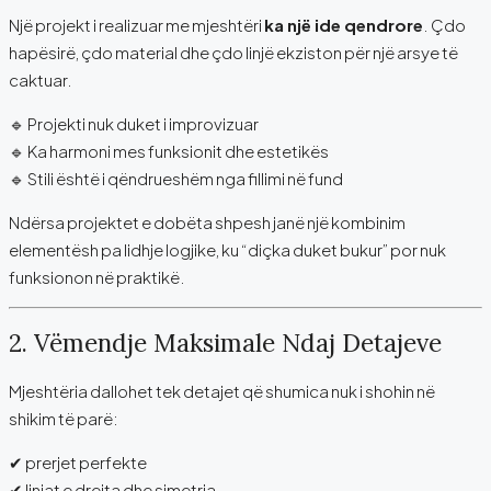
Një projekt i realizuar me mjeshtëri
ka një ide qendrore
. Çdo
hapësirë, çdo material dhe çdo linjë ekziston për një arsye të
caktuar.
🔹 Projekti nuk duket i improvizuar
🔹 Ka harmoni mes funksionit dhe estetikës
🔹 Stili është i qëndrueshëm nga fillimi në fund
Ndërsa projektet e dobëta shpesh janë një kombinim
elementësh pa lidhje logjike, ku “diçka duket bukur” por nuk
funksionon në praktikë.
2. Vëmendje Maksimale Ndaj Detajeve
Mjeshtëria dallohet tek detajet që shumica nuk i shohin në
shikim të parë:
✔ prerjet perfekte
✔ linjat e drejta dhe simetria