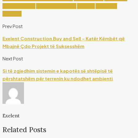
Koncept i qartë
Përputhje perfekte
Rezultat
Vëmendje
Zgjedhje
Prev Post
Exelent Construction Buy and Sell – Katër Këmbët që
Mbajnë Çdo Projekt të Suksesshëm
Next Post
Si të zgjedhim sistemin e kapotës së shtëpisë të
përshtatshëm për terrenin ku ndodhet ambienti
Exelent
Related Posts