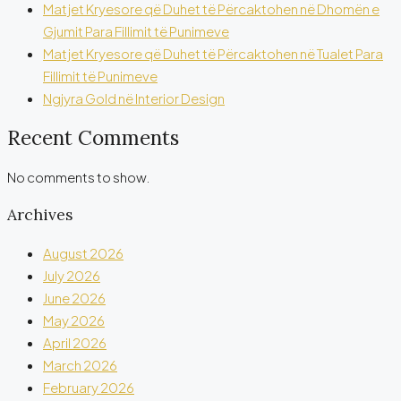
Matjet Kryesore që Duhet të Përcaktohen në Dhomën e
Gjumit Para Fillimit të Punimeve
Matjet Kryesore që Duhet të Përcaktohen në Tualet Para
Fillimit të Punimeve
Ngjyra Gold në Interior Design
Recent Comments
No comments to show.
Archives
August 2026
July 2026
June 2026
May 2026
April 2026
March 2026
February 2026