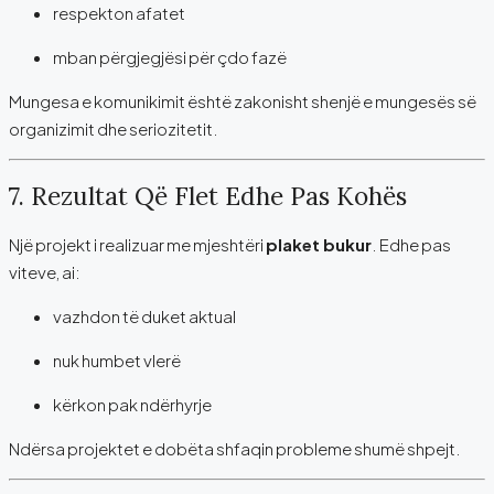
respekton afatet
mban përgjegjësi për çdo fazë
Mungesa e komunikimit është zakonisht shenjë e mungesës së
organizimit dhe seriozitetit.
7. Rezultat Që Flet Edhe Pas Kohës
Një projekt i realizuar me mjeshtëri
plaket bukur
. Edhe pas
viteve, ai:
vazhdon të duket aktual
nuk humbet vlerë
kërkon pak ndërhyrje
Ndërsa projektet e dobëta shfaqin probleme shumë shpejt.