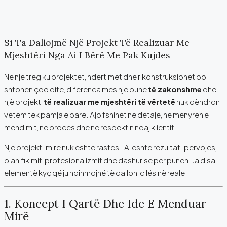
Si Ta Dallojmë Një Projekt Të Realizuar Me
Mjeshtëri Nga Ai I Bërë Me Pak Kujdes
Në një treg ku projektet, ndërtimet dhe rikonstruksionet po
shtohen çdo ditë, diferenca mes një pune
të zakonshme
dhe
një projekti
të realizuar me mjeshtëri të vërtetë
nuk qëndron
vetëm tek pamja e parë. Ajo fshihet në detaje, në mënyrën e
mendimit, në proces dhe në respektin ndaj klientit.
Një projekt i mirë nuk është rastësi. Ai është rezultat i përvojës,
planifikimit, profesionalizmit dhe dashurisë për punën. Ja disa
elementë kyç që ju ndihmojnë të dalloni cilësinë reale.
1. Koncept I Qartë Dhe Ide E Menduar
Mirë