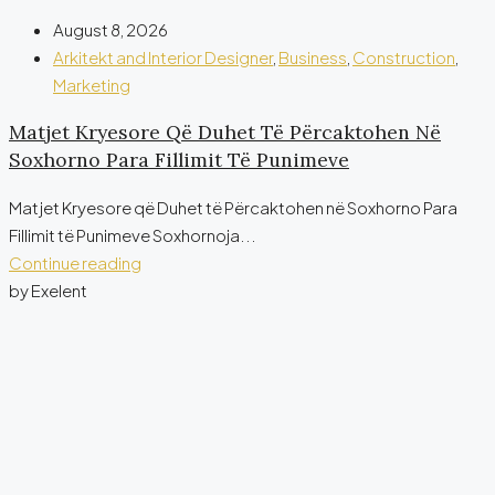
August 8, 2026
Arkitekt and Interior Designer
,
Business
,
Construction
,
Marketing
Matjet Kryesore Që Duhet Të Përcaktohen Në
Soxhorno Para Fillimit Të Punimeve
Matjet Kryesore që Duhet të Përcaktohen në Soxhorno Para
Fillimit të Punimeve Soxhornoja...
Continue reading
by Exelent