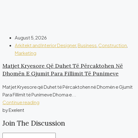
August 5, 2026
Arkitekt and Interior Designer
,
Business
,
Construction
,
Marketing
Matjet Kryesore Që Duhet Të Përcaktohen Në
Dhomën E Gjumit Para Fillimit Të Punimeve
Matjet Kryesore që Duhet të Përcaktohen në Dhomën e Gjumit
Para Fillimit të Punimeve Dhoma e...
Continue reading
by Exelent
Join The Discussion