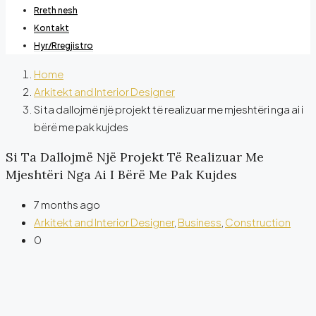
Rreth nesh
Kontakt
Hyr/Rregjistro
Home
Arkitekt and Interior Designer
Si ta dallojmë një projekt të realizuar me mjeshtëri nga ai i
bërë me pak kujdes
Si Ta Dallojmë Një Projekt Të Realizuar Me
Mjeshtëri Nga Ai I Bërë Me Pak Kujdes
7 months ago
Arkitekt and Interior Designer
,
Business
,
Construction
0