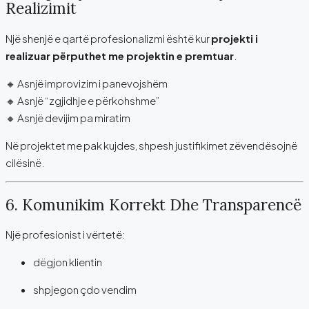
Realizimit
Një shenjë e qartë profesionalizmi është kur
projekti i
realizuar përputhet me projektin e premtuar
.
🔸 Asnjë improvizim i panevojshëm
🔸 Asnjë “zgjidhje e përkohshme”
🔸 Asnjë devijim pa miratim
Në projektet me pak kujdes, shpesh justifikimet zëvendësojnë
cilësinë.
6. Komunikim Korrekt Dhe Transparencë
Një profesionist i vërtetë:
dëgjon klientin
shpjegon çdo vendim