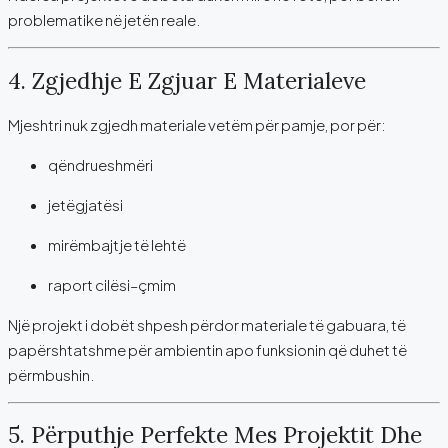
problematike në jetën reale.
4. Zgjedhje E Zgjuar E Materialeve
Mjeshtri nuk zgjedh materiale vetëm për pamje, por për:
qëndrueshmëri
jetëgjatësi
mirëmbajtje të lehtë
raport cilësi–çmim
Një projekt i dobët shpesh përdor materiale të gabuara, të
papërshtatshme për ambientin apo funksionin që duhet të
përmbushin.
5. Përputhje Perfekte Mes Projektit Dhe