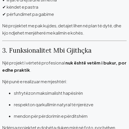
✔ këndet e pastra
✔ përfundimet pa gabime
Në projektet me pak kujdes, detajet lihen në plan të dytë, dhe
kjo ndjehet menjëherë me kalimin e kohës.
3. Funksionalitet Mbi Gjithçka
Një projekt i vërtetë profesional
nuk është vetëm i bukur, por
edhe praktik
.
Një punë e realizuar me mjeshtëri:
shfrytëzon maksimalisht hapësirën
respekton qarkullimin natyral të njerëzve
mendon për përdorimin e përditshëm
Ndërsa projektet e dobëta duken mirë në foto, por bëhen