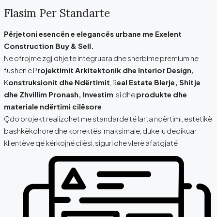
Flasim Per Standarte
Përjetoni esencën e elegancës urbane me Exelent
Construction Buy & Sell.
Ne ofrojmë zgjidhje të integruara dhe shërbime premium në
fushën e P
rojektimit Arkitektonik dhe Interior Design,
K
onstruksionit dhe Ndërtimit
, R
eal Estate Blerje, Shitje
dhe Zhvillim Pronash, Investim
, si dhe
produkte dhe
materiale ndërtimi cilësore
.
Çdo projekt realizohet me standarde të larta ndërtimi, estetikë
bashkëkohore dhe korrektësi maksimale, duke iu dedikuar
klientëve që kërkojnë cilësi, siguri dhe vlerë afatgjatë.