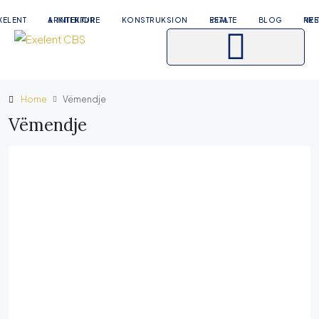
XELENT
ARKITEKTURE & INTERIOR
KONSTRUKSION
REAL ESTATE
BLOG
RRETH N
Home
Vëmendje
Vëmendje