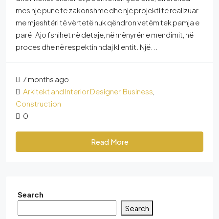
mes një pune të zakonshme dhe një projekti të realizuar
me mjeshtëri të vërtetë nuk qëndron vetëm tek pamja e
parë. Ajo fshihet në detaje, në mënyrën e mendimit, në
proces dhe në respektin ndaj klientit. Një...
7 months ago
Arkitekt and Interior Designer
,
Business
,
Construction
0
Read More
Search
Search