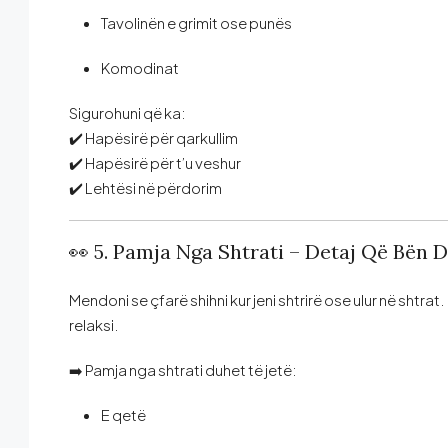
Tavolinën e grimit ose punës
Komodinat
Sigurohuni që ka:
✔️ Hapësirë për qarkullim
✔️ Hapësirë për t’u veshur
✔️ Lehtësi në përdorim
👀 5. Pamja Nga Shtrati – Detaj Që Bën 
Mendoni se çfarë shihni kur jeni shtrirë ose ulur në shtrat.
relaksi.
➡️ Pamja nga shtrati duhet të jetë:
E qetë