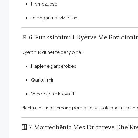
Frymëzuese
Jo e ngarkuar vizualisht
🚪 6. Funksionimi I Dyerve Me Pozicioni
Dyert nuk duhet të pengojnë:
Hapjen e garderobës
Qarkullimin
Vendosjen e krevatit
Planifikimi i mirë shmang përplasjet vizuale dhe fizike
🪟 7. Marrëdhënia Mes Dritareve Dhe Kre