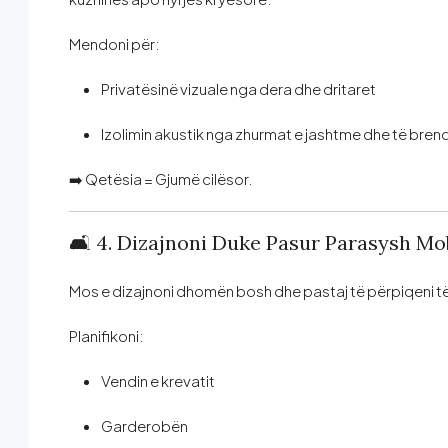
Mendoni për:
Privatësinë vizuale nga dera dhe dritaret
Izolimin akustik nga zhurmat e jashtme dhe të bre
➡️ Qetësia = Gjumë cilësor.
🛋️ 4. Dizajnoni Duke Pasur Parasysh Mob
Mos e dizajnoni dhomën bosh dhe pastaj të përpiqeni të f
Planifikoni:
Vendin e krevatit
Garderobën