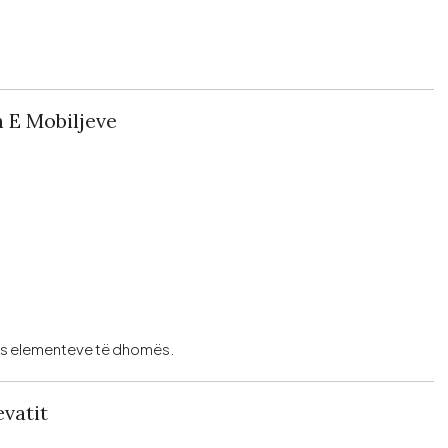
n E Mobiljeve
 mes elementeve të dhomës.
vatit