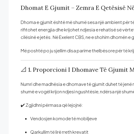
Dhomat E Gjumit – Zemra E Qetësisë Në
Dhoma e gjumit është më shumë sesa një ambient për të f
rifitohet energjia dhe krijohet ndjesia e rehatisë së vërte
cilësinë e jetës. Në Exelent CBS, ne e shohim dhomën e gj
Më poshtë po ju sjellim disa parime thelbësore për të kr
📐 1. Proporcioni I Dhomave Të Gjumit M
Numri dhe madhësia e dhomave të gjumit duhet të jenë 
shumë e vogël krijon ndjesi ngushtësie, ndërsa një shu
✔️ Zgjidhni përmasa që lejojnë:
Vendosjen komode të mobiljeve
Qarkullim të lirë rreth krevatit