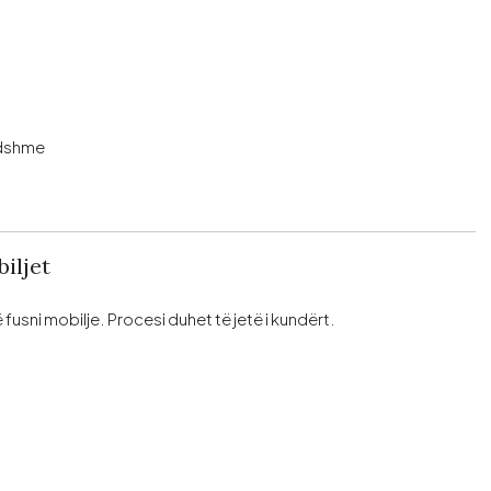
ndshme
iljet
usni mobilje. Procesi duhet të jetë i kundërt.