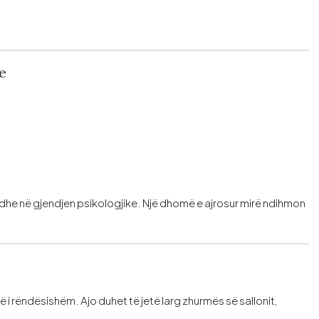
e
edhe në gjendjen psikologjike. Një dhomë e ajrosur mirë ndihmon
 i rëndësishëm. Ajo duhet të jetë larg zhurmës së sallonit,