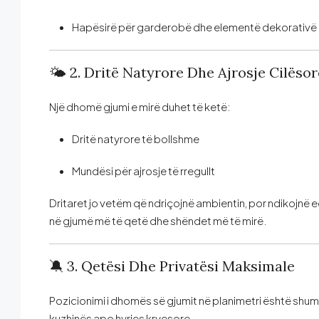
Hapësirë për garderobë dhe elementë dekorativë
🌤️ 2. Dritë Natyrore Dhe Ajrosje Cilësor
Një dhomë gjumi e mirë duhet të ketë:
Dritë natyrore të bollshme
Mundësi për ajrosje të rregullt
Dritaret jo vetëm që ndriçojnë ambientin, por ndikojnë 
në gjumë më të qetë dhe shëndet më të mirë.
🔕 3. Qetësi Dhe Privatësi Maksimale
Pozicionimi i dhomës së gjumit në planimetri është shumë
kuzhinës apo hyrjes kryesore.