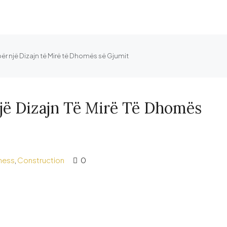
për një Dizajn të Mirë të Dhomës së Gjumit
Një Dizajn Të Mirë Të Dhomës
ness
,
Construction
0