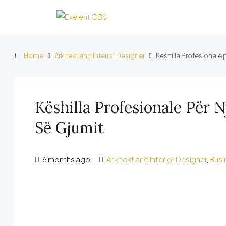
Home
Arkitekt and Interior Designer
Këshilla Profesionale 
Këshilla Profesionale Për 
Së Gjumit
6 months ago
Arkitekt and Interior Designer
,
Busi