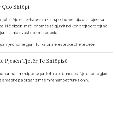
 Çdo Shtëpi
jetur. Ajo është hapësira ku trupi dhe mendja pushojnë, ku
të. Një dizajn i mirë i dhomës së gjumit ndikon drejtpërdrejt në
umit si një investim në mirëqenie.
ijuar një dhomë gjumi funksionale, estetike dhe të qetë.
e Pjesën Tjetër Të Shtëpisë
në harmoni me sipërfaqen totale të banesës. Një dhomë gjumi
më e madhe pa organizim të mirë humbet funksionin.