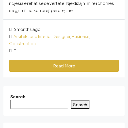
ndjesia e rehatisë së vërtetë. Një dizajn i mirë i dhomës
së gjumit ndikon drejtpërdrejt në...
6 months ago
Arkitekt and Interior Designer
,
Business
,
Construction
0
Read More
Search
Search