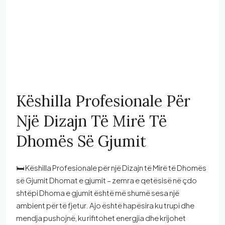
Këshilla Profesionale Për
Një Dizajn Të Mirë Të
Dhomës Së Gjumit
🛏️ Këshilla Profesionale për një Dizajn të Mirë të Dhomës
së Gjumit Dhomat e gjumit – zemra e qetësisë në çdo
shtëpi Dhoma e gjumit është më shumë sesa një
ambient për të fjetur. Ajo është hapësira ku trupi dhe
mendja pushojnë, ku rifitohet energjia dhe krijohet