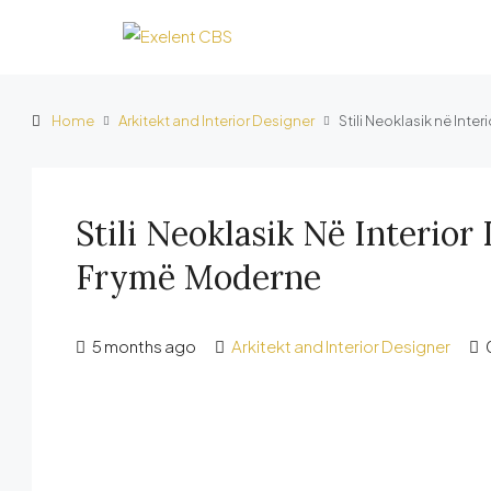
Home
Arkitekt and Interior Designer
Stili Neoklasik në Int
Stili Neoklasik Në Interior
Frymë Moderne
5 months ago
Arkitekt and Interior Designer