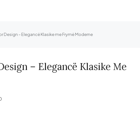
erior Design – Elegancë Klasike me Frymë Moderne
 Design – Elegancë Klasike Me
0