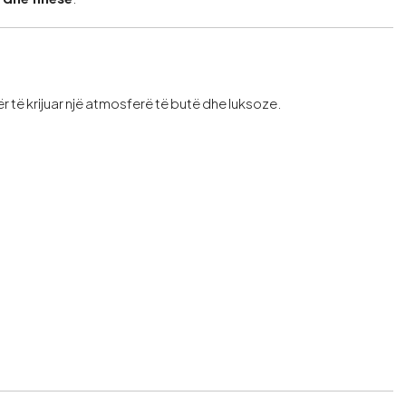
ër të krijuar një atmosferë të butë dhe luksoze.