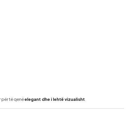
r për të qenë
elegant dhe i lehtë vizualisht
.