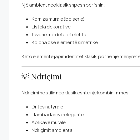
Një ambient neoklasik shpesh përfshin:
Korniza murale (boiserie)
Listela dekorative
Tavane me detaje të lehta
Kolona ose elementë simetrikë
Këto elemente japin identitet klasik, por në një mënyrë
💡 Ndriçimi
Ndriçimi në stilin neoklasik është një kombinim mes:
Dritës natyrale
Llambadarëve elegantë
Aplikave murale
Ndriçimit ambiental