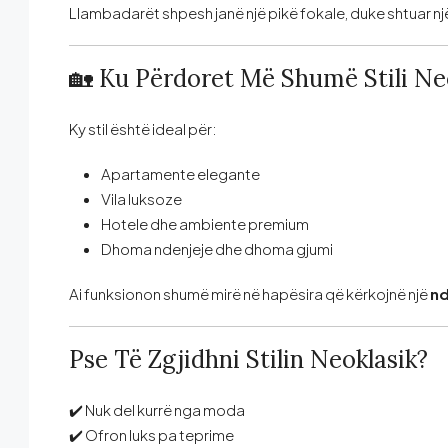
Llambadarët shpesh janë një pikë fokale, duke shtuar një
🏡 Ku Përdoret Më Shumë Stili Ne
Ky stil është ideal për:
Apartamente elegante
Vila luksoze
Hotele dhe ambiente premium
Dhoma ndenjeje dhe dhoma gjumi
Ai funksionon shumë mirë në hapësira që kërkojnë një
nd
Pse Të Zgjidhni Stilin Neoklasik?
✔️ Nuk del kurrë nga moda
✔️ Ofron luks pa teprime