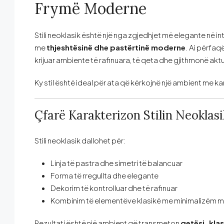
Frymë Moderne
Stili neoklasik është një nga zgjedhjet më elegante në i
me
thjeshtësinë dhe pastërtinë moderne
. Ai përfaq
krijuar ambiente të rafinuara, të qeta dhe gjithmonë akt
Ky stil është ideal për ata që kërkojnë një ambient me k
Çfarë Karakterizon Stilin Neoklasi
Stili neoklasik dallohet për:
Linja të pastra dhe simetri të balancuar
Forma të rregullta dhe elegante
Dekorim të kontrolluar dhe të rafinuar
Kombinim të elementëve klasikë me minimalizëm 
Rezultati është një ambient që transmeton
qetësi, kla