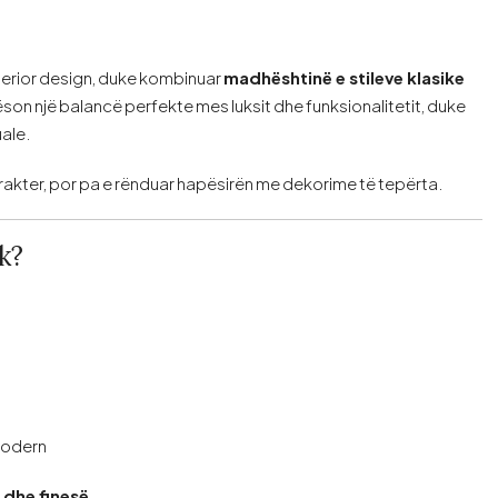
nterior design, duke kombinuar
madhështinë e stileve klasike
ëson një balancë perfekte mes luksit dhe funksionalitetit, duke
uale.
arakter, por pa e rënduar hapësirën me dekorime të tepërta.
k?
modern
s dhe finesë
.