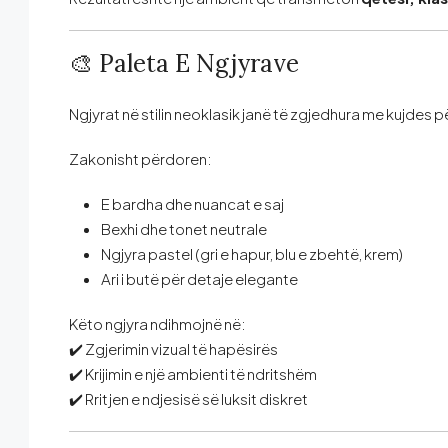
🎨 Paleta E Ngjyrave
Ngjyrat në stilin neoklasik janë të zgjedhura me kujdes p
Zakonisht përdoren:
E bardha dhe nuancat e saj
Bexhi dhe tonet neutrale
Ngjyra pastel (gri e hapur, blu e zbehtë, krem)
Ari i butë për detaje elegante
Këto ngjyra ndihmojnë në:
✔️ Zgjerimin vizual të hapësirës
✔️ Krijimin e një ambienti të ndritshëm
✔️ Rritjen e ndjesisë së luksit diskret