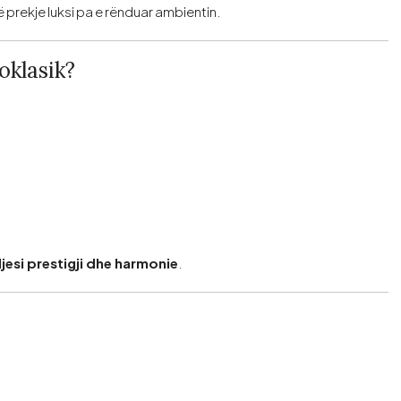
 prekje luksi pa e rënduar ambientin.
oklasik?
jesi prestigji dhe harmonie
.