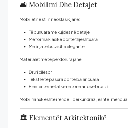
🛋️ Mobilimi Dhe Detajet
Mobiliet në stilin neoklasik janë:
Të punuara me kujdes në detaje
Me forma klasike por të thjeshtuara
Me linja të buta dhe elegante
Materialet më të përdorura janë:
Druri cilësor
Tekstile të pasura por të balancuara
Elemente metalike në tone ari ose bronzi
Mobilimi nuk është i rëndë – përkundrazi, është i mendua
🏛️ Elementët Arkitektonikë