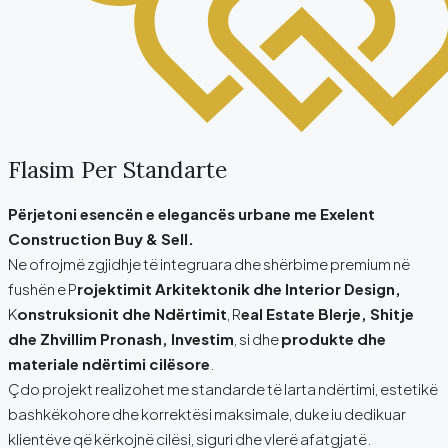
Flasim Per Standarte
Përjetoni esencën e elegancës urbane me Exelent
Construction Buy & Sell.
Ne ofrojmë zgjidhje të integruara dhe shërbime premium në
fushën e P
rojektimit Arkitektonik dhe Interior Design,
K
onstruksionit dhe Ndërtimit
, R
eal Estate Blerje, Shitje
dhe Zhvillim Pronash, Investim
, si dhe
produkte dhe
materiale ndërtimi cilësore
.
Çdo projekt realizohet me standarde të larta ndërtimi, estetikë
bashkëkohore dhe korrektësi maksimale, duke iu dedikuar
klientëve që kërkojnë cilësi, siguri dhe vlerë afatgjatë.