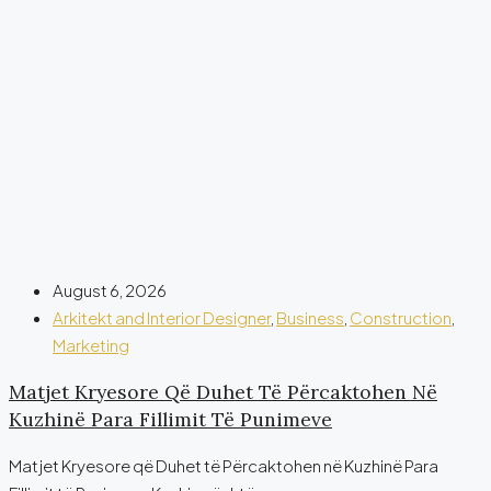
August 6, 2026
Arkitekt and Interior Designer
,
Business
,
Construction
,
Marketing
Matjet Kryesore Që Duhet Të Përcaktohen Në
Kuzhinë Para Fillimit Të Punimeve
Matjet Kryesore që Duhet të Përcaktohen në Kuzhinë Para