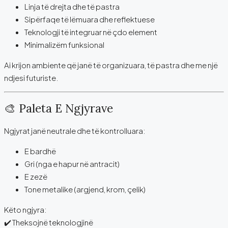
Linja të drejta dhe të pastra
Sipërfaqe të lëmuara dhe reflektuese
Teknologji të integruar në çdo element
Minimalizëm funksional
Ai krijon ambiente që janë të organizuara, të pastra dhe me një
ndjesi futuriste.
🎨 Paleta E Ngjyrave
Ngjyrat janë neutrale dhe të kontrolluara:
E bardhë
Gri (nga e hapur në antracit)
E zezë
Tone metalike (argjend, krom, çelik)
Këto ngjyra:
✔️ Theksojnë teknologjinë