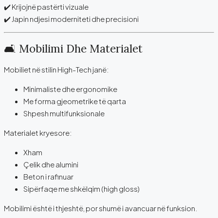
✔️ Krijojnë pastërti vizuale
✔️ Japin ndjesi moderniteti dhe precisioni
🛋️ Mobilimi Dhe Materialet
Mobiliet në stilin High-Tech janë:
Minimaliste dhe ergonomike
Me forma gjeometrike të qarta
Shpesh multifunksionale
Materialet kryesore:
Xham
Çelik dhe alumini
Beton i rafinuar
Sipërfaqe me shkëlqim (high gloss)
Mobilimi është i thjeshtë, por shumë i avancuar në funksion.