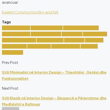
avancuar.
Exelent Construction Buy and Sell
Tags
Ambient Modern
Arkitekturë Interieri
Automatizim Shtëpie
Dizajn Brendësie
Dizajn Profesional
Exelent CBS
Interior design
Materiale Industriale
Mobilim Modern
Ndriçim LED
Stil Futurist
Stil Teknologjik
Stili High-Tech
Studio Projektimi
Teknologji
Smart Home
Prev Post
Stili Minimalist në Interior Design – Thjeshtësi, Qetësi dhe
Funksionalitet
Next Post
Stili Klasik në Interior Design – Elegancë e Përjetshme dhe
Madhështi e Rafinuar