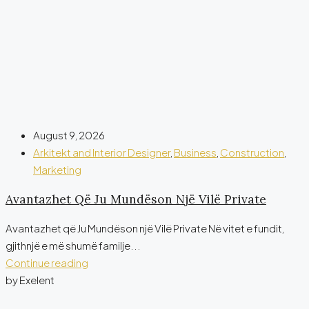
August 9, 2026
Arkitekt and Interior Designer
,
Business
,
Construction
,
Marketing
Avantazhet Që Ju Mundëson Një Vilë Private
Avantazhet që Ju Mundëson një Vilë Private Në vitet e fundit,
gjithnjë e më shumë familje...
Continue reading
by Exelent