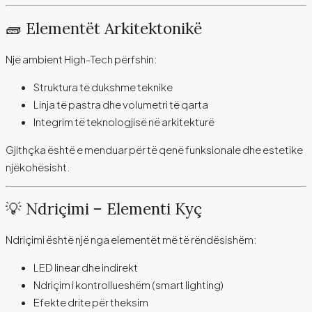
🧱 Elementët Arkitektonikë
Një ambient High-Tech përfshin:
Struktura të dukshme teknike
Linja të pastra dhe volumetri të qarta
Integrim të teknologjisë në arkitekturë
Gjithçka është e menduar për të qenë funksionale dhe estetike
njëkohësisht.
💡 Ndriçimi – Elementi Kyç
Ndriçimi është një nga elementët më të rëndësishëm:
LED linear dhe indirekt
Ndriçim i kontrollueshëm (smart lighting)
Efekte drite për theksim