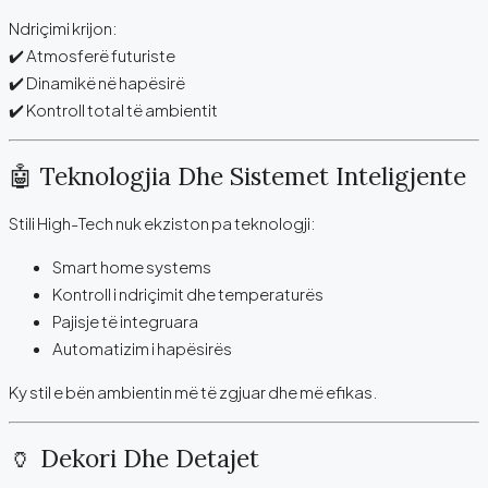
Ndriçimi krijon:
✔️ Atmosferë futuriste
✔️ Dinamikë në hapësirë
✔️ Kontroll total të ambientit
🤖 Teknologjia Dhe Sistemet Inteligjente
Stili High-Tech nuk ekziston pa teknologji:
Smart home systems
Kontroll i ndriçimit dhe temperaturës
Pajisje të integruara
Automatizim i hapësirës
Ky stil e bën ambientin më të zgjuar dhe më efikas.
🏺 Dekori Dhe Detajet