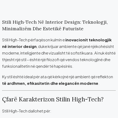
Stili High-Tech Në Interior Design: Teknologji,
Minimalizëm Dhe Estetikë Futuriste
Stili High-Tech përfaqëson kulmin e
inovacionit teknologjik
në interior design
, duke krijuar ambiente që janë njëkohësisht
moderne, inteligjente dhe vizualisht të sofistikuara. Ai nuk është
thjesht një stil – është një filozofi që vendos teknologjinë dhe
funksionalitetin në qendër të hapësirës.
Ky stil është ideal për ata që kërkojnë një ambient që reflekton
të ardhmen, efikasitetin dhe elegancën moderne
.
Çfarë Karakterizon Stilin High-Tech?
Stili High-Tech dallohet për: