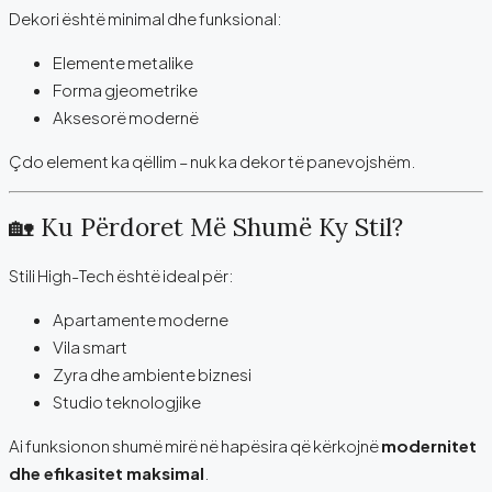
Dekori është minimal dhe funksional:
Elemente metalike
Forma gjeometrike
Aksesorë modernë
Çdo element ka qëllim – nuk ka dekor të panevojshëm.
🏡 Ku Përdoret Më Shumë Ky Stil?
Stili High-Tech është ideal për:
Apartamente moderne
Vila smart
Zyra dhe ambiente biznesi
Studio teknologjike
Ai funksionon shumë mirë në hapësira që kërkojnë
modernitet
dhe efikasitet maksimal
.