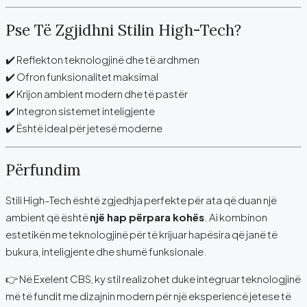
Pse Të Zgjidhni Stilin High-Tech?
✔️ Reflekton teknologjinë dhe të ardhmen
✔️ Ofron funksionalitet maksimal
✔️ Krijon ambient modern dhe të pastër
✔️ Integron sistemet inteligjente
✔️ Është ideal për jetesë moderne
Përfundim
Stili High-Tech është zgjedhja perfekte për ata që duan një
ambient që është
një hap përpara kohës
. Ai kombinon
estetikën me teknologjinë për të krijuar hapësira që janë të
bukura, inteligjente dhe shumë funksionale.
👉 Në Exelent CBS, ky stil realizohet duke integruar teknologjinë
më të fundit me dizajnin modern për një eksperiencë jetese të