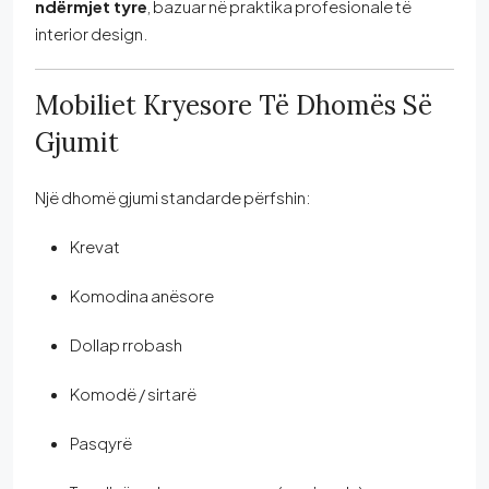
ndërmjet tyre
, bazuar në praktika profesionale të
interior design.
Mobiliet Kryesore Të Dhomës Së
Gjumit
Një dhomë gjumi standarde përfshin:
Krevat
Komodina anësore
Dollap rrobash
Komodë / sirtarë
Pasqyrë