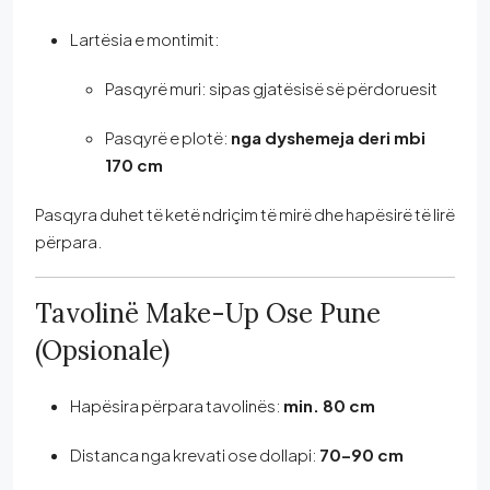
Lartësia e montimit:
Pasqyrë muri: sipas gjatësisë së përdoruesit
Pasqyrë e plotë:
nga dyshemeja deri mbi
170 cm
Pasqyra duhet të ketë ndriçim të mirë dhe hapësirë të lirë
përpara.
Tavolinë Make-Up Ose Pune
(opsionale)
Hapësira përpara tavolinës:
min. 80 cm
Distanca nga krevati ose dollapi:
70–90 cm