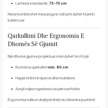
Lartësia standarde:
73–75 cm
Nëse kombinohet me pasqyrë, ndriçimi duhet të jetë i
balancuar.
Qarkullimi Dhe Ergonomia E
Dhomës Së Gjumit
Një dhomë gjumi e projektuar mirë duhet të ofrojë:
Korridore qarkullimi
min. 80 cm
Hapje të lirë të dyerve dhe mobilieve
Asnjë ndjesi ngarkese vizuale ose fizike
Ergonomia ndikon drejtpërdrejt në cilësinë e pushimit.