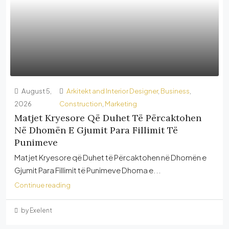
August 5,
Arkitekt and Interior Designer
,
Business
,
2026
Construction
,
Marketing
Matjet Kryesore Që Duhet Të Përcaktohen
Në Dhomën E Gjumit Para Fillimit Të
Punimeve
Matjet Kryesore që Duhet të Përcaktohen në Dhomën e
Gjumit Para Fillimit të Punimeve Dhoma e...
Continue reading
by Exelent