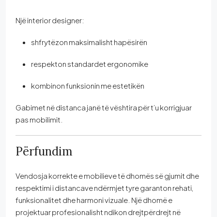
Një interior designer:
shfrytëzon maksimalisht hapësirën
respekton standardet ergonomike
kombinon funksionin me estetikën
Gabimet në distanca janë të vështira për t’u korrigjuar
pas mobilimit.
Përfundim
Vendosja korrekte e mobilieve të dhomës së gjumit dhe
respektimi i distancave ndërmjet tyre garanton rehati,
funksionalitet dhe harmoni vizuale. Një dhomë e
projektuar profesionalisht ndikon drejtpërdrejt në