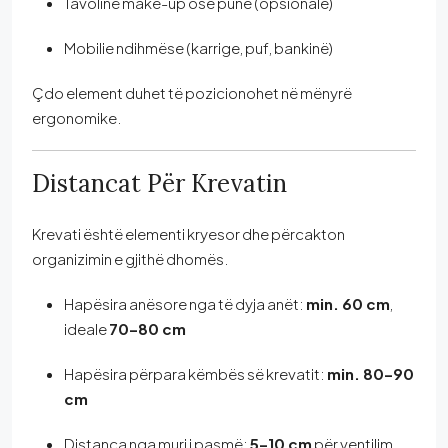
Tavolinë make-up ose pune (opsionale)
Mobilie ndihmëse (karrige, puf, bankinë)
Çdo element duhet të pozicionohet në mënyrë
ergonomike.
Distancat Për Krevatin
Krevati është elementi kryesor dhe përcakton
organizimin e gjithë dhomës.
Hapësira anësore nga të dyja anët:
min. 60 cm
,
ideale
70–80 cm
Hapësira përpara këmbës së krevatit:
min. 80–90
cm
Distanca nga muri i pasmë:
5–10 cm
për ventilim