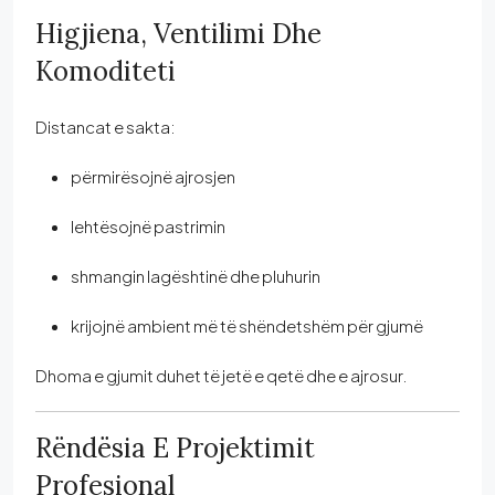
Higjiena, Ventilimi Dhe
Komoditeti
Distancat e sakta:
përmirësojnë ajrosjen
lehtësojnë pastrimin
shmangin lagështinë dhe pluhurin
krijojnë ambient më të shëndetshëm për gjumë
Dhoma e gjumit duhet të jetë e qetë dhe e ajrosur.
Rëndësia E Projektimit
Profesional