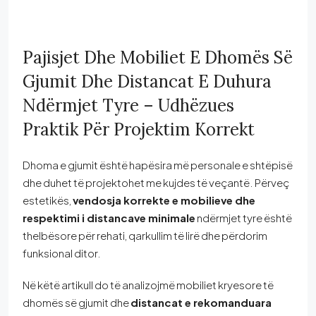
Pajisjet Dhe Mobiliet E Dhomës Së
Gjumit Dhe Distancat E Duhura
Ndërmjet Tyre – Udhëzues
Praktik Për Projektim Korrekt
Dhoma e gjumit është hapësira më personale e shtëpisë
dhe duhet të projektohet me kujdes të veçantë. Përveç
estetikës,
vendosja korrekte e mobilieve dhe
respektimi i distancave minimale
ndërmjet tyre është
thelbësore për rehati, qarkullim të lirë dhe përdorim
funksional ditor.
Në këtë artikull do të analizojmë mobiliet kryesore të
dhomës së gjumit dhe
distancat e rekomanduara