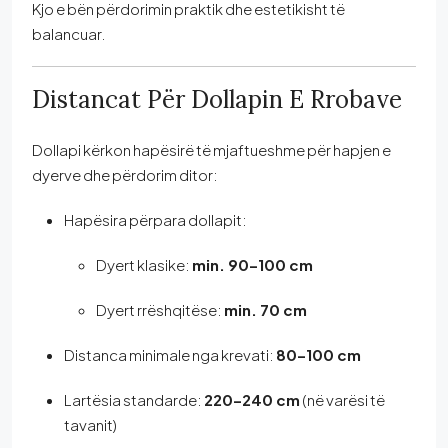
Kjo e bën përdorimin praktik dhe estetikisht të
balancuar.
Distancat Për Dollapin E Rrobave
Dollapi kërkon hapësirë të mjaftueshme për hapjen e
dyerve dhe përdorim ditor:
Hapësira përpara dollapit:
Dyert klasike:
min. 90–100 cm
Dyert rrëshqitëse:
min. 70 cm
Distanca minimale nga krevati:
80–100 cm
Lartësia standarde:
220–240 cm
(në varësi të
tavanit)