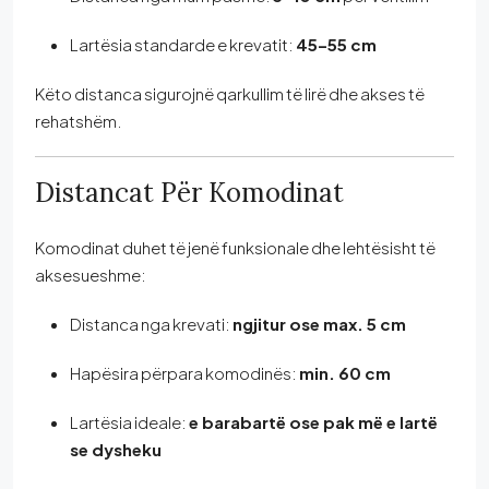
Lartësia standarde e krevatit:
45–55 cm
Këto distanca sigurojnë qarkullim të lirë dhe akses të
rehatshëm.
Distancat Për Komodinat
Komodinat duhet të jenë funksionale dhe lehtësisht të
aksesueshme:
Distanca nga krevati:
ngjitur ose max. 5 cm
Hapësira përpara komodinës:
min. 60 cm
Lartësia ideale:
e barabartë ose pak më e lartë
se dysheku