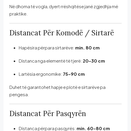
Në dhoma të vogla, dyert rrëshqitëse janë zgjedhja më
praktike.
Distancat Për Komodë / Sirtarë
Hapësira përpara sirtarëve:
min. 80 cm
Distanca nga elementë të tjerë:
20–30 cm
Lartësia ergonomike:
75–90 cm
Duhet të garantohet hapje e plotë e sirtarëve pa
pengesa.
Distancat Për Pasqyrën
Distanca përpara pasqyrës:
min. 60–80 cm