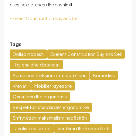
cilësinë e jetesës dhe pushimit.
Exelent Construction Buy and Sell
Tags
Dollap rrobash
Exelent Construction Buy and Sell
Higjiena dhe distancat
Kombinon funksionin me estetikën
Komodina
Krevati
Mobiliet kryesore
Qarkullimi dhe ergonomia
Respekton standardet ergonomike
Shfrytëzon maksimalisht hapësirën
Tavolinë make-up
Ventilimi dhe komoditeti