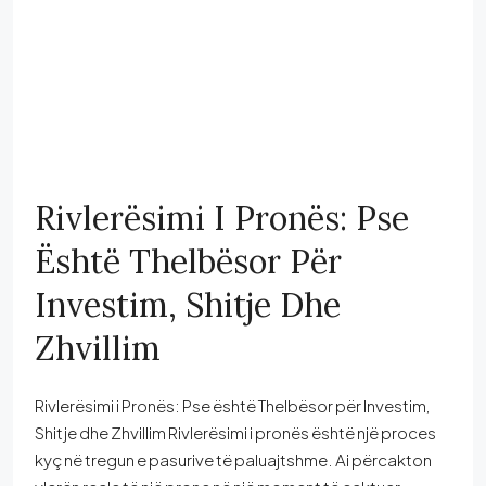
Rivlerësimi I Pronës: Pse
Është Thelbësor Për
Investim, Shitje Dhe
Zhvillim
Rivlerësimi i Pronës: Pse është Thelbësor për Investim,
Shitje dhe Zhvillim Rivlerësimi i pronës është një proces
kyç në tregun e pasurive të paluajtshme. Ai përcakton