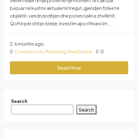
vlerën reale të një prone në një moment të caktuar,
bazuar në kushte aktuale të tregut, gjendjen fizike të
objektit, vendndodhjen dhe potencialin e zhvillimit.
Qoftë për shitje, blerje, investim apo rifinancim,...
6 months ago
Construction
,
Marketing
,
Real Estate
0
Read More
Search
Search