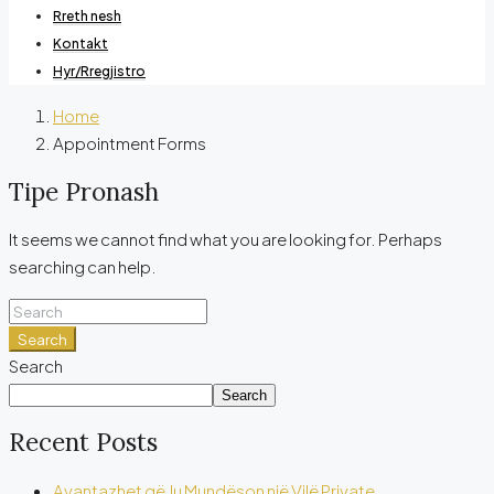
Rreth nesh
Kontakt
Hyr/Rregjistro
Home
Appointment Forms
Tipe Pronash
It seems we cannot find what you are looking for. Perhaps
searching can help.
Search
Search
Search
Recent Posts
Avantazhet që Ju Mundëson një Vilë Private