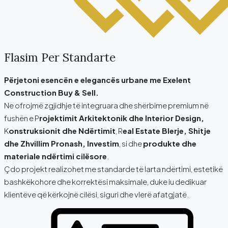
Flasim Per Standarte
Përjetoni esencën e elegancës urbane me Exelent
Construction Buy & Sell.
Ne ofrojmë zgjidhje të integruara dhe shërbime premium në
fushën e P
rojektimit Arkitektonik dhe Interior Design,
K
onstruksionit dhe Ndërtimit
, R
eal Estate Blerje, Shitje
dhe Zhvillim Pronash, Investim
, si dhe
produkte dhe
materiale ndërtimi cilësore
.
Çdo projekt realizohet me standarde të larta ndërtimi, estetikë
bashkëkohore dhe korrektësi maksimale, duke iu dedikuar
klientëve që kërkojnë cilësi, siguri dhe vlerë afatgjatë.