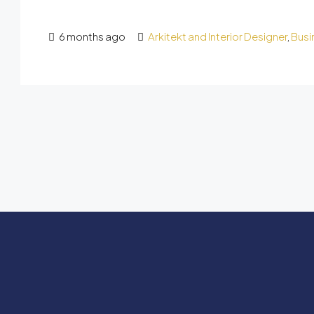
6 months ago
Arkitekt and Interior Designer
,
Busi