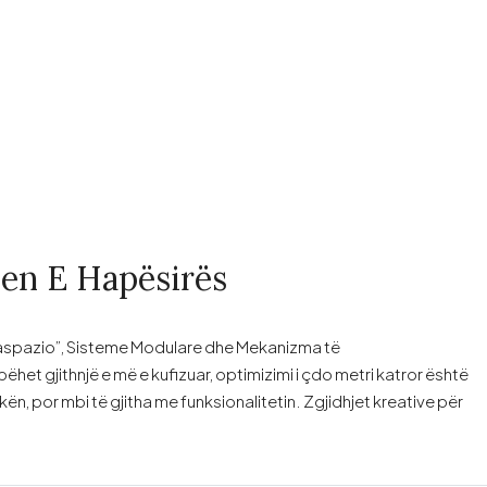
jen E Hapësirës
lvaspazio”, Sisteme Modulare dhe Mekanizma të
t gjithnjë e më e kufizuar, optimizimi i çdo metri katror është
kën, por mbi të gjitha me funksionalitetin. Zgjidhjet kreative për