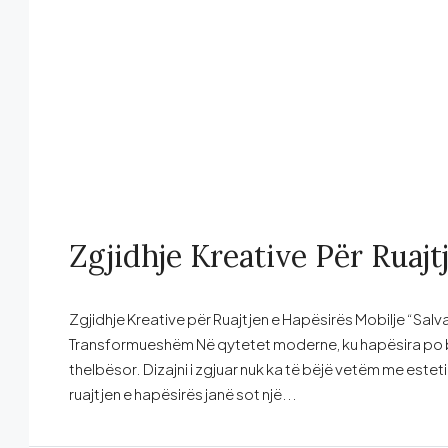
Zgjidhje Kreative Për Ruajt
Zgjidhje Kreative për Ruajtjen e Hapësirës Mobilje “Sa
Transformueshëm Në qytetet moderne, ku hapësira po bëhe
thelbësor. Dizajni i zgjuar nuk ka të bëjë vetëm me esteti
ruajtjen e hapësirës janë sot një...