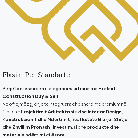
Flasim Per Standarte
Përjetoni esencën e elegancës urbane me Exelent
Construction Buy & Sell.
Ne ofrojmë zgjidhje të integruara dhe shërbime premium në
fushën e P
rojektimit Arkitektonik dhe Interior Design,
K
onstruksionit dhe Ndërtimit
, R
eal Estate Blerje, Shitje
dhe Zhvillim Pronash, Investim
, si dhe
produkte dhe
materiale ndërtimi cilësore
.