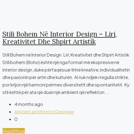
Stili Bohem Në Interior Design – Liri,
Kreativitet Dhe Shpirt Artistik
Stili Bohem në Interior Design: Liri, Kreativitet dhe Shpirt Artistik
Stili bohem (Boho) është një nga format më ekspresive në
interior design, duke përfaqësuar lirinë kreative, individualitetin
dhe pasionin për artin dhe kulturën. Ai nuk ndjek rregulla strikte,
por krijon një harmoni përmes diversitetit dhe spontanitetit. Ky
stil është për ata që duan një ambient që reflekton...
4 months ago
Arkitekt and Interior Designer
0
Read More