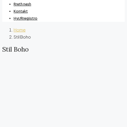
Rreth nesh
Kontakt
Hyr/Rregjistro
Home
Stil Boho
Stil Boho