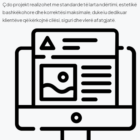
Çdo projekt realizohet me standarde të larta ndërtimi, estetikë
bashkëkohore dhe korrektësi maksimale, duke iu dedikuar
klientëve që kërkojnë cilësi, siguri dhe vlerë afatgjatë.