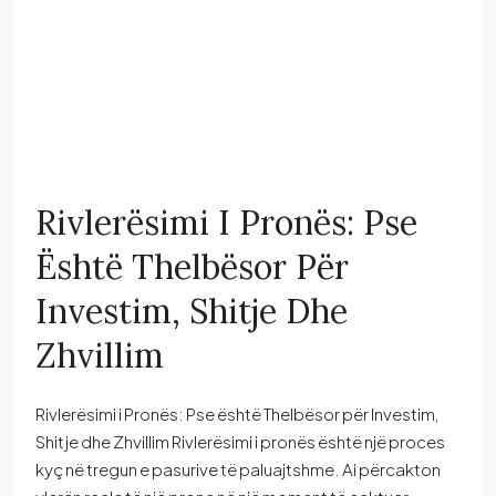
Rivlerësimi I Pronës: Pse
Është Thelbësor Për
Investim, Shitje Dhe
Zhvillim
Rivlerësimi i Pronës: Pse është Thelbësor për Investim,
Shitje dhe Zhvillim Rivlerësimi i pronës është një proces
kyç në tregun e pasurive të paluajtshme. Ai përcakton