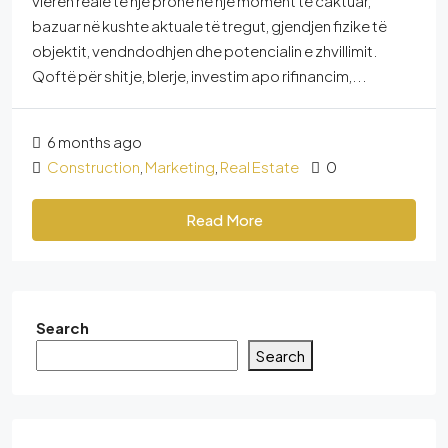
vlerën reale të një prone në një moment të caktuar,
bazuar në kushte aktuale të tregut, gjendjen fizike të
objektit, vendndodhjen dhe potencialin e zhvillimit.
Qoftë për shitje, blerje, investim apo rifinancim,...
6 months ago
Construction
,
Marketing
,
Real Estate
0
Read More
Search
Search