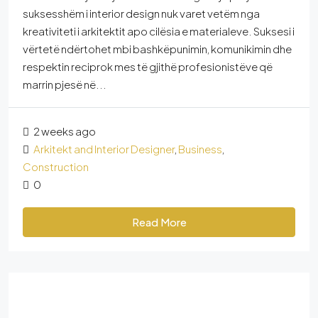
suksesshëm i interior design nuk varet vetëm nga
kreativiteti i arkitektit apo cilësia e materialeve. Suksesi i
vërtetë ndërtohet mbi bashkëpunimin, komunikimin dhe
respektin reciprok mes të gjithë profesionistëve që
marrin pjesë në...
2 weeks ago
Arkitekt and Interior Designer
,
Business
,
Construction
0
Read More