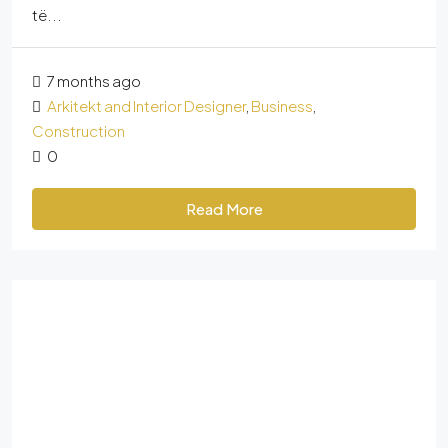
të...
7 months ago
Arkitekt and Interior Designer
,
Business
,
Construction
0
Read More