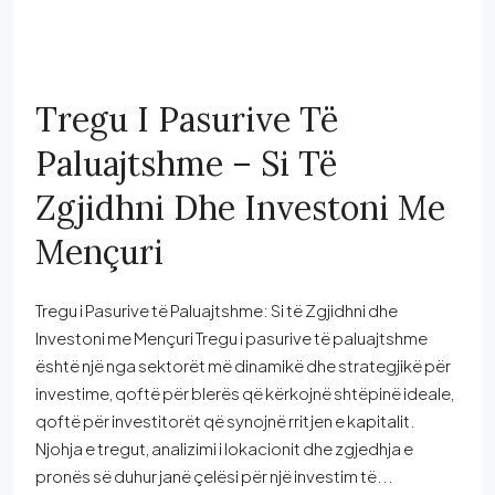
Tregu I Pasurive Të
Paluajtshme – Si Të
Zgjidhni Dhe Investoni Me
Mençuri
Tregu i Pasurive të Paluajtshme: Si të Zgjidhni dhe
Investoni me Mençuri Tregu i pasurive të paluajtshme
është një nga sektorët më dinamikë dhe strategjikë për
investime, qoftë për blerës që kërkojnë shtëpinë ideale,
qoftë për investitorët që synojnë rritjen e kapitalit.
Njohja e tregut, analizimi i lokacionit dhe zgjedhja e
pronës së duhur janë çelësi për një investim të...