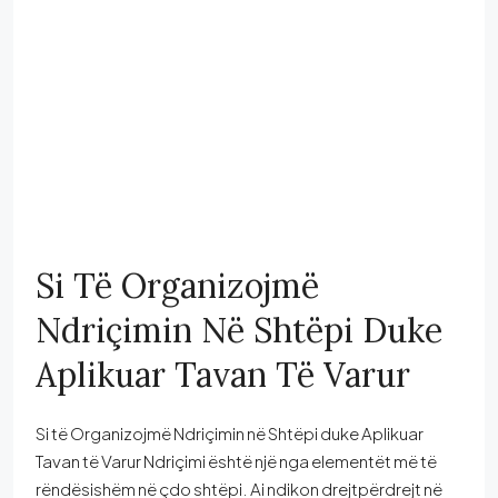
Si Të Organizojmë
Ndriçimin Në Shtëpi Duke
Aplikuar Tavan Të Varur
Si të Organizojmë Ndriçimin në Shtëpi duke Aplikuar
Tavan të Varur Ndriçimi është një nga elementët më të
rëndësishëm në çdo shtëpi. Ai ndikon drejtpërdrejt në