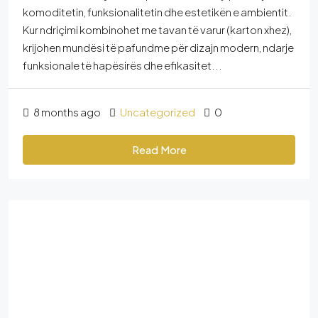
komoditetin, funksionalitetin dhe estetikën e ambientit.
Kur ndriçimi kombinohet me tavan të varur (karton xhez),
krijohen mundësi të pafundme për dizajn modern, ndarje
funksionale të hapësirës dhe efikasitet...
8 months ago
Uncategorized
0
Read More