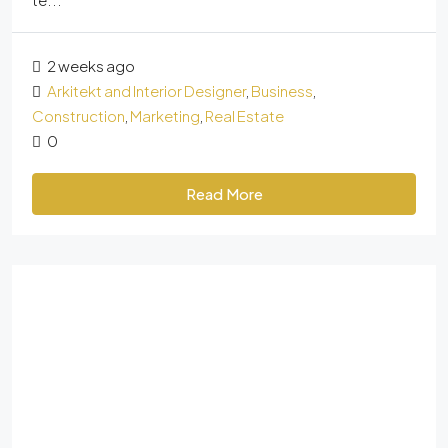
2 weeks ago
Arkitekt and Interior Designer
,
Business
,
Construction
,
Marketing
,
Real Estate
0
Read More