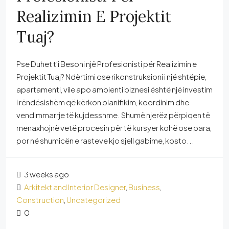
Realizimin E Projektit
Tuaj?
Pse Duhet t’i Besoni një Profesionisti për Realizimin e
Projektit Tuaj? Ndërtimi ose rikonstruksioni i një shtëpie,
apartamenti, vile apo ambienti biznesi është një investim
i rëndësishëm që kërkon planifikim, koordinim dhe
vendimmarrje të kujdesshme. Shumë njerëz përpiqen të
menaxhojnë vetë procesin për të kursyer kohë ose para,
por në shumicën e rasteve kjo sjell gabime, kosto...
3 weeks ago
Arkitekt and Interior Designer
,
Business
,
Construction
,
Uncategorized
0