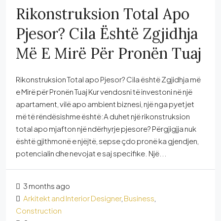
Rikonstruksion Total Apo
Pjesor? Cila Është Zgjidhja
Më E Mirë Për Pronën Tuaj
Rikonstruksion Total apo Pjesor? Cila është Zgjidhja më
e Mirë për Pronën Tuaj Kur vendosni të investoni në një
apartament, vilë apo ambient biznesi, një nga pyetjet
më të rëndësishme është:A duhet një rikonstruksion
total apo mjafton një ndërhyrje pjesore? Përgjigjja nuk
është gjithmonë e njëjtë, sepse çdo pronë ka gjendjen,
potencialin dhe nevojat e saj specifike. Një...
3 months ago
Arkitekt and Interior Designer
,
Business
,
Construction