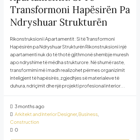
Transformoni Hapësirën Pa
Ndryshuar Strukturën
Rikonstruksioni i Apartamentit: Si të Transformoni
Hapësirën pa Ndryshuar Strukturën Rikonstruksioni i një
apartamenti nuk do të thotë gjithmonë shembje muresh
apo ndryshime të mëdha strukturore. Në shumë raste,
transformimi më i madh realizohet përmes organizimit
inteligjent të hapësirës, zgjedhjes së materialeve të
duhura, ndriçimit dhe një projekti profesional interior...
3 months ago
Arkitekt and Interior Designer
,
Business
,
Construction
0