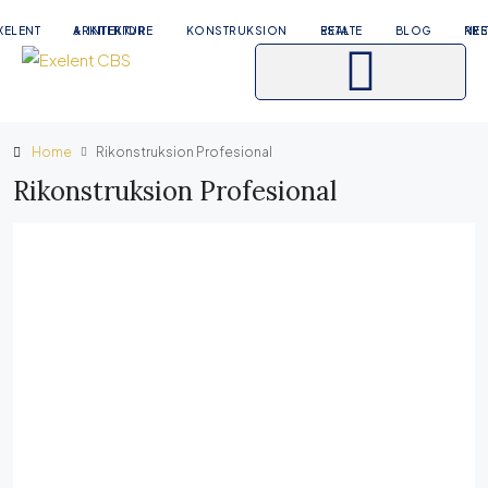
XELENT
ARKITEKTURE & INTERIOR
KONSTRUKSION
REAL ESTATE
BLOG
RRETH N
Home
Rikonstruksion Profesional
Rikonstruksion Profesional