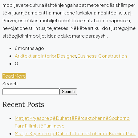
mobiljeve të duhura është një nga hapat më të rëndësishëm për
të krijuar një ambient harmonik dhe funksional në shtëpinë tuaj.
Përveç estetikës, mobiljet duhet të përshtaten me hapësirën,
nevojat dhe stilin tuaj të jetesës. Në këtë artikull do t’ju tregojmë
si të zgjidhni mobiljet ideale duke marrë parasysh...
6 months ago
Arkitekt and Interior Designer
,
Business
,
Construction
0
Read More
Search
Search
Recent Posts
Matjet Kryesore që Duhet të Përcaktohen në Soxhorno
Para Fillimit të Punimeve
Matjet Kryesore që Duhet të Përcaktohen në Kuzhinë Para