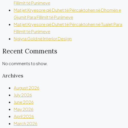
Fillimit të Punimeve
Matjet Kryesore që Duhet të Përcaktohen në Dhomën e
Gjumit Para Fillimit të Punimeve
Matjet Kryesore që Duhet të Përcaktohen në Tualet Para
Fillimit të Punimeve
Ngjyra Gold në Interior Design
Recent Comments
No comments to show.
Archives
August 2026
July 2026
June 2026
May 2026
April 2026
March 2026