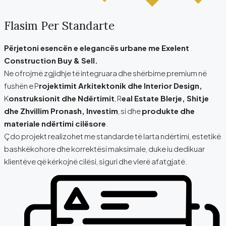
Flasim Per Standarte
Përjetoni esencën e elegancës urbane me Exelent
Construction Buy & Sell.
Ne ofrojmë zgjidhje të integruara dhe shërbime premium në
fushën e P
rojektimit Arkitektonik dhe Interior Design,
K
onstruksionit dhe Ndërtimit
, R
eal Estate Blerje, Shitje
dhe Zhvillim Pronash, Investim
, si dhe
produkte dhe
materiale ndërtimi cilësore
.
Çdo projekt realizohet me standarde të larta ndërtimi, estetikë
bashkëkohore dhe korrektësi maksimale, duke iu dedikuar
klientëve që kërkojnë cilësi, siguri dhe vlerë afatgjatë.