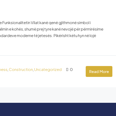
e Funksionalitetin Vilat kanë qenë gjithmonë simbol i
alimin e kohës, shumë prej tyre kanë nevojë për përmirësime
andardeve moderne të jetesës. Pikërisht këtu hyn në lojë
ness
,
Construction
,
Uncategorized
0
Read More