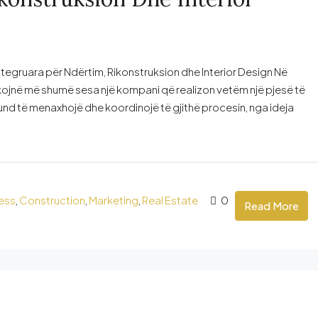
ntegruara për Ndërtim, Rikonstruksion dhe Interior Design Në
rkojnë më shumë sesa një kompani që realizon vetëm një pjesë të
d të menaxhojë dhe koordinojë të gjithë procesin, nga ideja
ess
,
Construction
,
Marketing
,
Real Estate
0
Read More