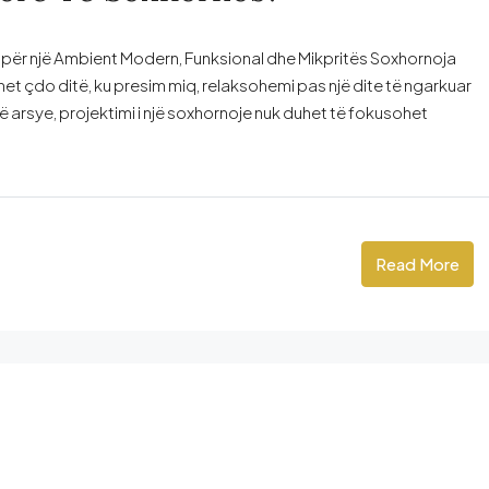
për një Ambient Modern, Funksional dhe Mikpritës Soxhornoja
et çdo ditë, ku presim miq, relaksohemi pas një dite të ngarkuar
arsye, projektimi i një soxhornoje nuk duhet të fokusohet
Read More