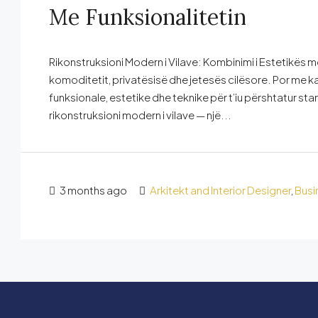
Me Funksionalitetin
Rikonstruksioni Modern i Vilave: Kombinimi i Estetikës m
komoditetit, privatësisë dhe jetesës cilësore. Por me k
funksionale, estetike dhe teknike për t’iu përshtatur st
rikonstruksioni modern i vilave — një...
3 months ago
Arkitekt and Interior Designer
,
Busi