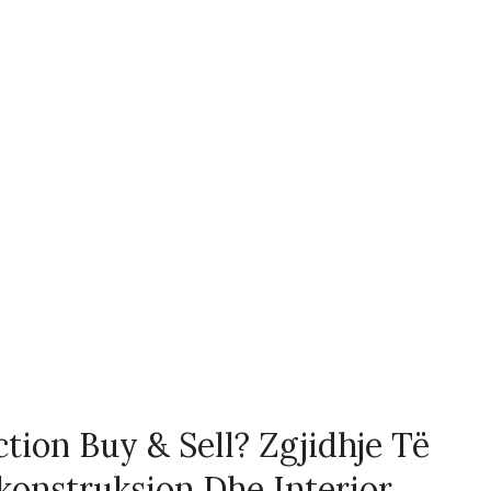
tion Buy & Sell? Zgjidhje Të
konstruksion Dhe Interior