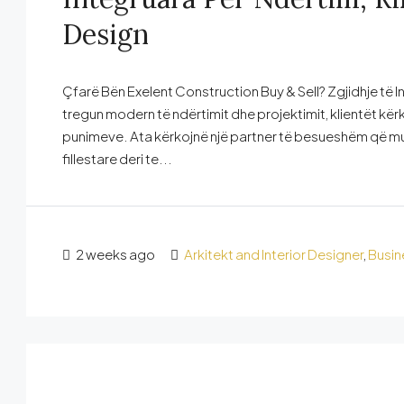
Design
Çfarë Bën Exelent Construction Buy & Sell? Zgjidhje të I
tregun modern të ndërtimit dhe projektimit, klientët kë
punimeve. Ata kërkojnë një partner të besueshëm që mun
fillestare deri te...
2 weeks ago
Arkitekt and Interior Designer
,
Busin