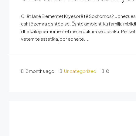
Cilët Janë Elementët Kryesorë të Soxhornos? Udhëzues 
është zemra e shtëpisë. Është ambienti ku familja mblidh
dhe kalojmë momentet më të bukura së bashku. Për këtë 
vetëm te estetika, por edhe te...
2 months ago
Uncategorized
0