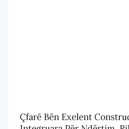
Çfarë Bën Exelent Construc
Integruara Për Ndërtim, Ri