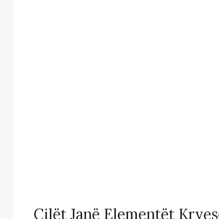
Cilët Janë Elementët Krye