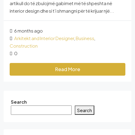
artikull do të zbulojmë gabimet më të shpeshta në
interior design dhe si t’i shmangni për të krijuar një...
6 months ago
Arkitekt and Interior Designer
,
Business
,
Construction
0
Read More
Search
Search