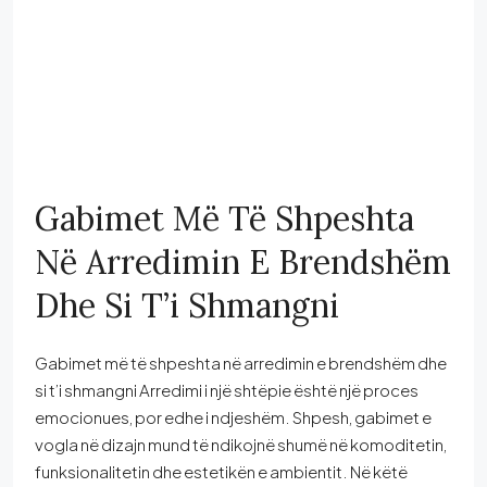
Gabimet Më Të Shpeshta
Në Arredimin E Brendshëm
Dhe Si T’i Shmangni
Gabimet më të shpeshta në arredimin e brendshëm dhe
si t’i shmangni Arredimi i një shtëpie është një proces
emocionues, por edhe i ndjeshëm. Shpesh, gabimet e
vogla në dizajn mund të ndikojnë shumë në komoditetin,
funksionalitetin dhe estetikën e ambientit. Në këtë