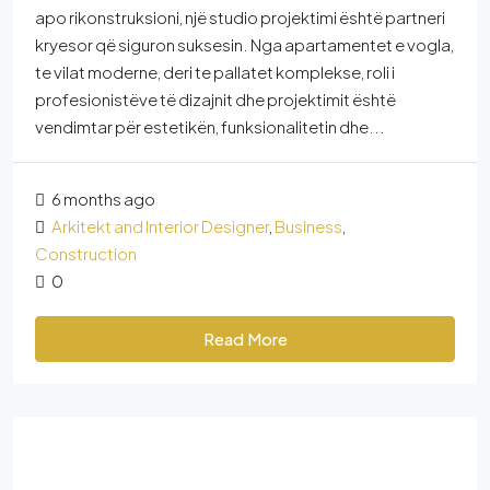
apo rikonstruksioni, një studio projektimi është partneri
kryesor që siguron suksesin. Nga apartamentet e vogla,
te vilat moderne, deri te pallatet komplekse, roli i
profesionistëve të dizajnit dhe projektimit është
vendimtar për estetikën, funksionalitetin dhe...
6 months ago
Arkitekt and Interior Designer
,
Business
,
Construction
0
Read More