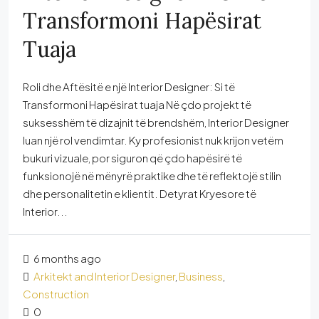
Transformoni Hapësirat
Tuaja
Roli dhe Aftësitë e një Interior Designer: Si të
Transformoni Hapësirat tuaja Në çdo projekt të
suksesshëm të dizajnit të brendshëm, Interior Designer
luan një rol vendimtar. Ky profesionist nuk krijon vetëm
bukuri vizuale, por siguron që çdo hapësirë të
funksionojë në mënyrë praktike dhe të reflektojë stilin
dhe personalitetin e klientit. Detyrat Kryesore të
Interior...
6 months ago
Arkitekt and Interior Designer
,
Business
,
Construction
0