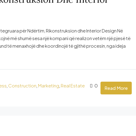
ntegruara për Ndërtim, Rikonstruksion dhe Interior Design Në
rkojnë më shumë sesa një kompani që realizon vetëm një pjesë të
d të menaxhojë dhe koordinojë të gjithë procesin, nga ideja
ess
,
Construction
,
Marketing
,
Real Estate
0
Read More