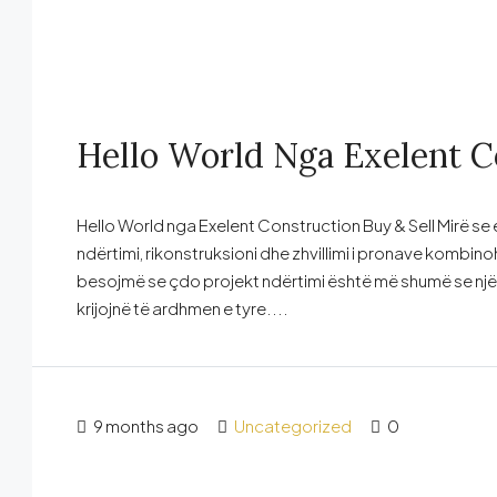
Hello World Nga Exelent C
Hello World nga Exelent Construction Buy & Sell Mirë se
ndërtimi, rikonstruksioni dhe zhvillimi i pronave kombin
besojmë se çdo projekt ndërtimi është më shumë se një s
krijojnë të ardhmen e tyre....
9 months ago
Uncategorized
0