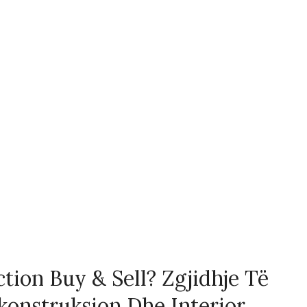
tion Buy & Sell? Zgjidhje Të
konstruksion Dhe Interior