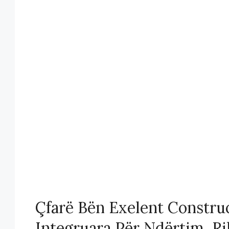
Çfarë Bën Exelent Construc
Integruara Për Ndërtim, Ri