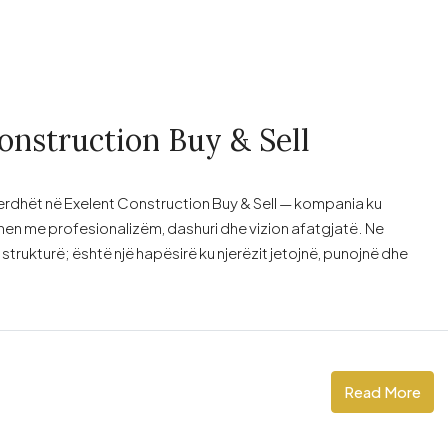
onstruction Buy & Sell
 erdhët në Exelent Construction Buy & Sell — kompania ku
ohen me profesionalizëm, dashuri dhe vizion afatgjatë. Ne
trukturë; është një hapësirë ku njerëzit jetojnë, punojnë dhe
Read More