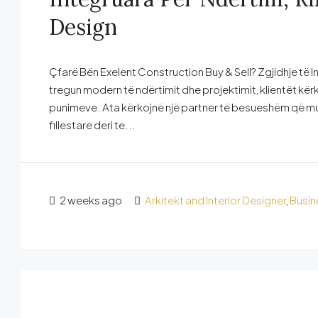
Design
Çfarë Bën Exelent Construction Buy & Sell? Zgjidhje të I
tregun modern të ndërtimit dhe projektimit, klientët kë
punimeve. Ata kërkojnë një partner të besueshëm që mun
fillestare deri te...
2 weeks ago
Arkitekt and Interior Designer
,
Busin