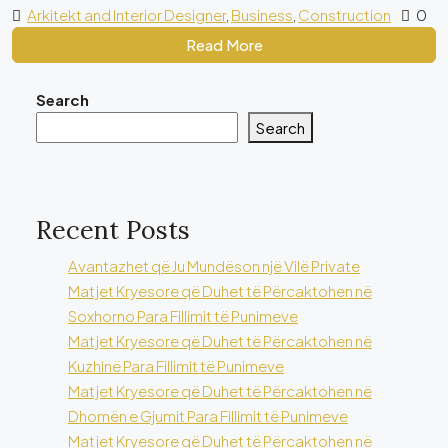
Arkitekt and Interior Designer
,
Business
,
Construction
0
Read More
Search
Search
Recent Posts
Avantazhet që Ju Mundëson një Vilë Private
Matjet Kryesore që Duhet të Përcaktohen në
Soxhorno Para Fillimit të Punimeve
Matjet Kryesore që Duhet të Përcaktohen në
Kuzhinë Para Fillimit të Punimeve
Matjet Kryesore që Duhet të Përcaktohen në
Dhomën e Gjumit Para Fillimit të Punimeve
Matjet Kryesore që Duhet të Përcaktohen në