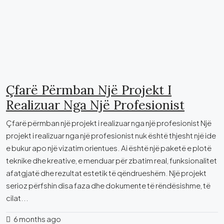
Çfarë Përmban Një Projekt I
Realizuar Nga Një Profesionist
Çfarë përmban një projekt i realizuar nga një profesionist Një
projekt i realizuar nga një profesionist nuk është thjesht një ide
e bukur apo një vizatim orientues. Ai është një paketë e plotë
teknike dhe kreative, e menduar për zbatim real, funksionalitet
afatgjatë dhe rezultat estetik të qëndrueshëm. Një projekt
serioz përfshin disa faza dhe dokumente të rëndësishme, të
cilat...
6 months ago