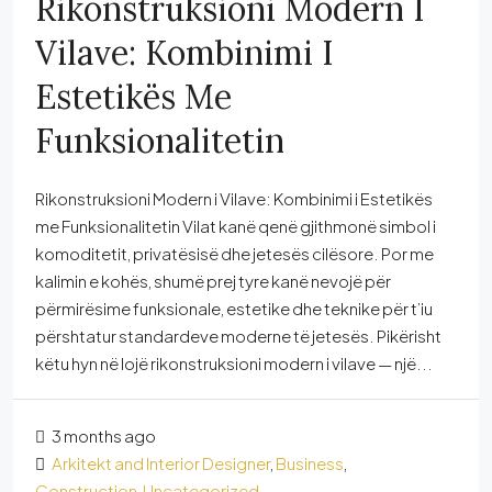
Rikonstruksioni Modern I
Vilave: Kombinimi I
Estetikës Me
Funksionalitetin
Rikonstruksioni Modern i Vilave: Kombinimi i Estetikës
me Funksionalitetin Vilat kanë qenë gjithmonë simbol i
komoditetit, privatësisë dhe jetesës cilësore. Por me
kalimin e kohës, shumë prej tyre kanë nevojë për
përmirësime funksionale, estetike dhe teknike për t’iu
përshtatur standardeve moderne të jetesës. Pikërisht
këtu hyn në lojë rikonstruksioni modern i vilave — një...
3 months ago
Arkitekt and Interior Designer
,
Business
,
Construction
,
Uncategorized