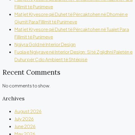
Fillimit të Punimeve
Matjet Kryesore që Duhet të Përcaktohen në Dhomën e
Gjumit Para Fillimit të Punimeve
Matjet Kryesore që Duhet të Përcaktohen në Tualet Para
Fillimit të Punimeve
Ngjyra Gold në Interior Design
Fuqia e Ngjyrave në Interior Design: Si të Zgjidhni Paletën e
Duhur për Çdo Ambient të Shtëpisë
Recent Comments
No comments to show.
Archives
August 2026
July 2026
June 2026
May 2026