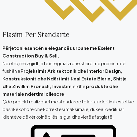
Flasim Per Standarte
Përjetoni esencën e elegancës urbane me Exelent
Construction Buy & Sell.
Ne ofrojmë zgjidhje të integruara dhe shërbime premium në
fushën e P
rojektimit Arkitektonik dhe Interior Design,
K
onstruksionit dhe Ndërtimit
, R
eal Estate Blerje, Shitje
dhe Zhvillim Pronash, Investim
, si dhe
produkte dhe
materiale ndërtimi cilësore
.
Çdo projekt realizohet me standarde të larta ndërtimi, estetikë
bashkëkohore dhe korrektësi maksimale, duke iu dedikuar
klientëve që kërkojnë cilësi, siguri dhe vlerë afatgjatë.