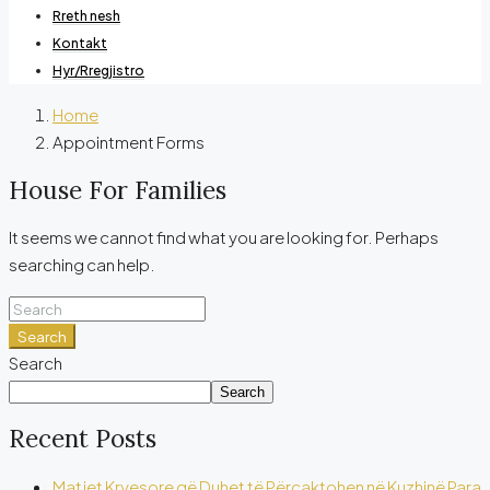
Rreth nesh
Kontakt
Hyr/Rregjistro
Home
Appointment Forms
House For Families
It seems we cannot find what you are looking for. Perhaps
searching can help.
Search
Search
Search
Recent Posts
Matjet Kryesore që Duhet të Përcaktohen në Kuzhinë Para