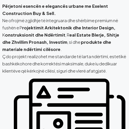
Përjetoni esencën e elegancës urbane me Exelent
Construction Buy & Sell.
Ne ofrojmë zgjidhje të integruara dhe shërbime premium në
fushën e P
rojektimit Arkitektonik dhe Interior Design,
K
onstruksionit dhe Ndërtimit
, R
eal Estate Blerje, Shitje
dhe Zhvillim Pronash, Investim
, si dhe
produkte dhe
materiale ndërtimi cilësore
.
Çdo projekt realizohet me standarde të larta ndërtimi, estetikë
bashkëkohore dhe korrektësi maksimale, duke iu dedikuar
klientëve që kërkojnë cilësi, siguri dhe vlerë afatgjatë.