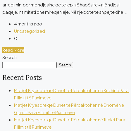
arredimin, por me ndjesinë që të jep një hapësirë – një ndjesi
paqeje, intimiteti dhe mirëqenieje. Në një botë të shpejtë dhe...
4 months ago
Uncategorized
0
Read More
Search
Search
Recent Posts
Matjet Kryesore që Duhet të Përcaktohen në Kuzhinë Para
Fillimit të Punimeve
Matjet Kryesore që Duhet të Përcaktohen në Dhomën e
Gjumit Para Fillimit të Punimeve
Matjet Kryesore që Duhet të Përcaktohen në Tualet Para
Fillimit të Punimeve