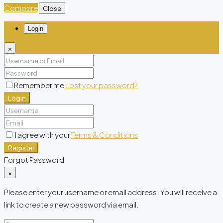
Compare
Close
Login
×
Remember me
Lost your password?
Login
I agree with your
Terms & Conditions
Register
Forgot Password
×
Please enter your username or email address. You will receive a
link to create a new password via email.