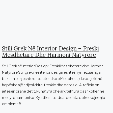
Stili Grek Në Interior Design – Freski
Mesdhetare Dhe Harmoni Natyrore
Stili Grek në Interior Design: Freski Mesdhetare dhe Harmoni
Natyrore Stili grek në interior design është i frymëzuar nga
bukuria e thjeshtë dhe autentike e Mesdheut, duke sjellë në
hapësirë një ndjesi drite, freskie dhe qetësie. Ai reflekton
jetesën pranë detit, ku natyra dhe arkitektura bashkohen në
mënyrë harmonike. Ky stil është ideal për ata që kërkojnë një
ambient të...