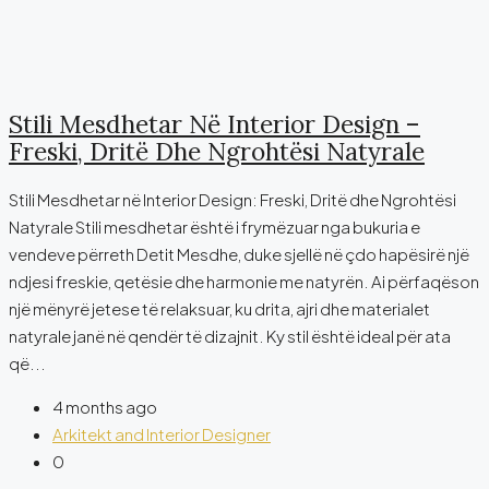
Stili Mesdhetar Në Interior Design –
Freski, Dritë Dhe Ngrohtësi Natyrale
Stili Mesdhetar në Interior Design: Freski, Dritë dhe Ngrohtësi
Natyrale Stili mesdhetar është i frymëzuar nga bukuria e
vendeve përreth Detit Mesdhe, duke sjellë në çdo hapësirë një
ndjesi freskie, qetësie dhe harmonie me natyrën. Ai përfaqëson
një mënyrë jetese të relaksuar, ku drita, ajri dhe materialet
natyrale janë në qendër të dizajnit. Ky stil është ideal për ata
që...
4 months ago
Arkitekt and Interior Designer
0