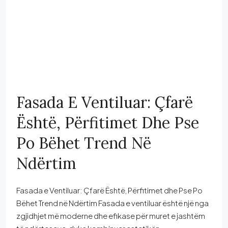
Fasada E Ventiluar: Çfarë
Është, Përfitimet Dhe Pse
Po Bëhet Trend Në
Ndërtim
Fasada e Ventiluar: Çfarë Është, Përfitimet dhe Pse Po
Bëhet Trend në Ndërtim Fasada e ventiluar është një nga
zgjidhjet më moderne dhe efikase për muret e jashtëm