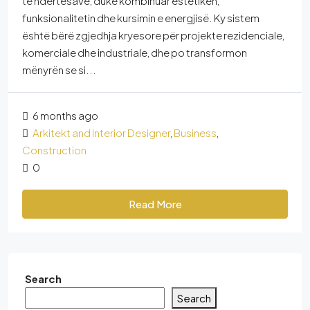
të ndërtesave, duke kombinuar estetikën,
funksionalitetin dhe kursimin e energjisë. Ky sistem
është bërë zgjedhja kryesore për projekte rezidenciale,
komerciale dhe industriale, dhe po transformon
mënyrën se si...
6 months ago
Arkitekt and Interior Designer
,
Business
,
Construction
0
Read More
Search
Search