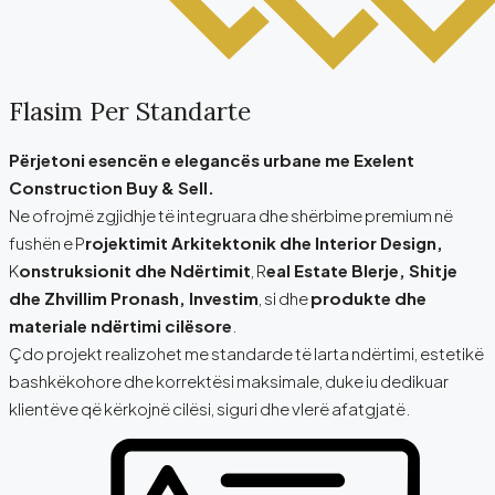
Flasim Per Standarte
Përjetoni esencën e elegancës urbane me Exelent
Construction Buy & Sell.
Ne ofrojmë zgjidhje të integruara dhe shërbime premium në
fushën e P
rojektimit Arkitektonik dhe Interior Design,
K
onstruksionit dhe Ndërtimit
, R
eal Estate Blerje, Shitje
dhe Zhvillim Pronash, Investim
, si dhe
produkte dhe
materiale ndërtimi cilësore
.
Çdo projekt realizohet me standarde të larta ndërtimi, estetikë
bashkëkohore dhe korrektësi maksimale, duke iu dedikuar
klientëve që kërkojnë cilësi, siguri dhe vlerë afatgjatë.