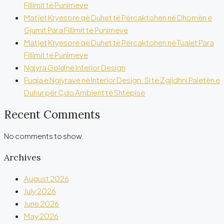
Fillimit të Punimeve
Matjet Kryesore që Duhet të Përcaktohen në Dhomën e
Gjumit Para Fillimit të Punimeve
Matjet Kryesore që Duhet të Përcaktohen në Tualet Para
Fillimit të Punimeve
Ngjyra Gold në Interior Design
Fuqia e Ngjyrave në Interior Design: Si të Zgjidhni Paletën e
Duhur për Çdo Ambient të Shtëpisë
Recent Comments
No comments to show.
Archives
August 2026
July 2026
June 2026
May 2026