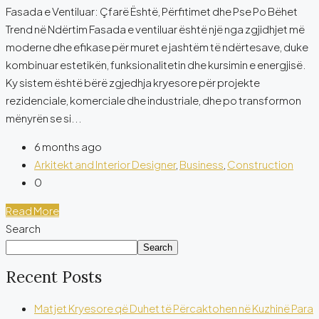
Fasada e Ventiluar: Çfarë Është, Përfitimet dhe Pse Po Bëhet
Trend në Ndërtim Fasada e ventiluar është një nga zgjidhjet më
moderne dhe efikase për muret e jashtëm të ndërtesave, duke
kombinuar estetikën, funksionalitetin dhe kursimin e energjisë.
Ky sistem është bërë zgjedhja kryesore për projekte
rezidenciale, komerciale dhe industriale, dhe po transformon
mënyrën se si...
6 months ago
Arkitekt and Interior Designer
,
Business
,
Construction
0
Read More
Search
Search
Recent Posts
Matjet Kryesore që Duhet të Përcaktohen në Kuzhinë Para