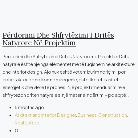
Përdorimi Dhe Shfrytëzimi I Dritës
Natyrore Në Projektim
Përdorimi dhe Shfrytëzimi i Dritës Natyrore në Projektim Drita
natyrale është një nga elementët më të fuqishëm në arkitekturë
dhe interior design. Ajo nuk është vetëm burim ndriçimi, por
edhe faktor që ndikon në mirëqenie, estetikë, efikasitet
energjetik dhe vlerë të pronës. Një projekt i menduar mirë e
shfrytëzon dritën natyrale si një material ndërtimi – po aq të...
5 months ago
Arkitekt and Interior Designer
,
Business
,
Construction
,
Real Estate
0