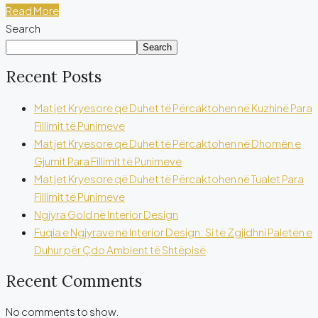
Read More
Search
Search
Recent Posts
Matjet Kryesore që Duhet të Përcaktohen në Kuzhinë Para
Fillimit të Punimeve
Matjet Kryesore që Duhet të Përcaktohen në Dhomën e
Gjumit Para Fillimit të Punimeve
Matjet Kryesore që Duhet të Përcaktohen në Tualet Para
Fillimit të Punimeve
Ngjyra Gold në Interior Design
Fuqia e Ngjyrave në Interior Design: Si të Zgjidhni Paletën e
Duhur për Çdo Ambient të Shtëpisë
Recent Comments
No comments to show.