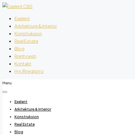
Exelent
Arkitekture & Interior
Konstruksion
Real Estate
Blog
Rreth nesh
Kontakt
Hyr/Rregjistro
Menu
Exelent
Arkitekture & Interior
Konstruksion
Real Estate
Blog