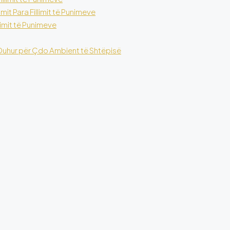
t Para Fillimit të Punimeve
limit të Punimeve
 e Duhur për Çdo Ambient të Shtëpisë