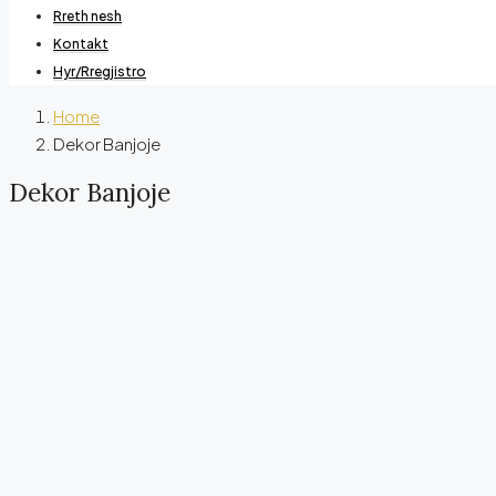
Rreth nesh
Kontakt
Hyr/Rregjistro
Home
Dekor Banjoje
Dekor Banjoje