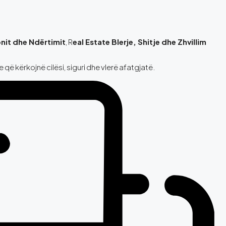
nit dhe Ndërtimit
, R
eal Estate Blerje, Shitje dhe Zhvillim
ë kërkojnë cilësi, siguri dhe vlerë afatgjatë.