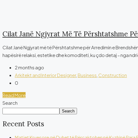
Cilat Janë Ngjyrat Më Të Përshtatshme Pë
Cilat Janë Ngjyrat më të Përshtatshme për Arredimin e Brendshëm t
hapësirë relaksi, estetike dhe komoditeti, ku çdo detaj – nga ndr
2 months ago
Arkitekt and Interior Designer
,
Business
,
Construction
0
Read More
Search
Search
Recent Posts
Matjet Kryesore që Duhet të Përcaktohen në Kuzhinë Para Fi