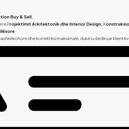
tion Buy & Sell.
n e P
rojektimit Arkitektonik dhe Interior Design,
K
onstruksio
ilësore
.
ashkëkohore dhe korrektësi maksimale, duke iu dedikuar klientëve q