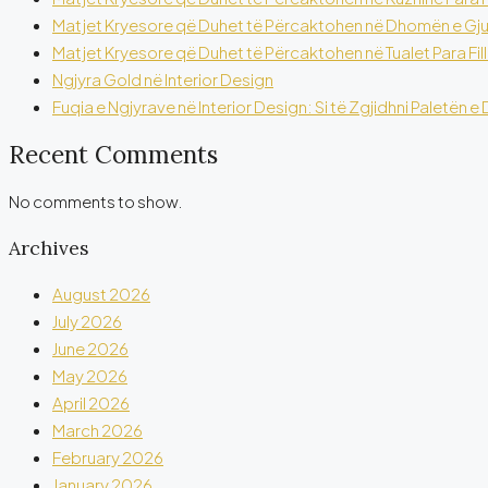
Matjet Kryesore që Duhet të Përcaktohen në Dhomën e Gjumi
Matjet Kryesore që Duhet të Përcaktohen në Tualet Para Fil
Ngjyra Gold në Interior Design
Fuqia e Ngjyrave në Interior Design: Si të Zgjidhni Paletën
Recent Comments
No comments to show.
Archives
August 2026
July 2026
June 2026
May 2026
April 2026
March 2026
February 2026
January 2026