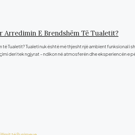
r Arredimin E Brendshëm Të Tualetit?
ë Tualetit? Tualeti nuk është më thjesht një ambient funksional i s
içimi deri tek ngjyrat – ndikon në atmosferën dhe eksperiencën e p
llimit të Punimeve