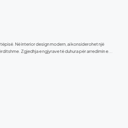
htëpisë. Në interior design modern, ai konsiderohet një
ërditshme. Zgjedhja e ngjyrave të duhura për arredimin e...