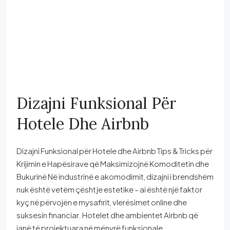
Dizajni Funksional Për
Hotele Dhe Airbnb
Dizajni Funksional për Hotele dhe Airbnb Tips & Tricks për
Krijimin e Hapësirave që Maksimizojnë Komoditetin dhe
Bukurinë Në industrinë e akomodimit, dizajni i brendshëm
nuk është vetëm çështje estetike – ai është një faktor
kyç në përvojën e mysafirit, vlerësimet online dhe
suksesin financiar. Hotelet dhe ambientet Airbnb që
janë të projektuara në mënyrë funksionale...