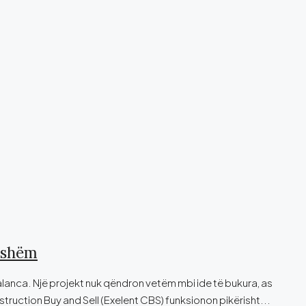
sshëm
alanca. Një projekt nuk qëndron vetëm mbi ide të bukura, as
struction Buy and Sell (Exelent CBS) funksionon pikërisht...