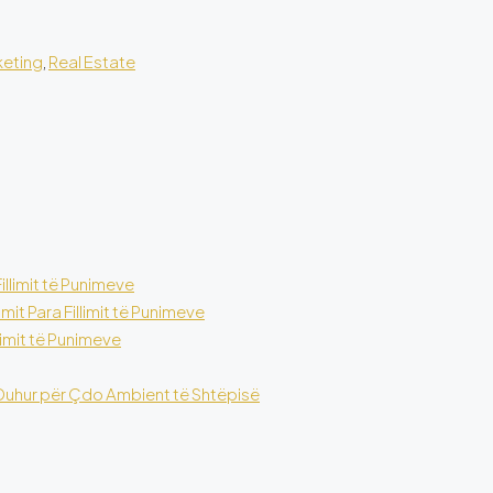
keting
,
Real Estate
llimit të Punimeve
t Para Fillimit të Punimeve
limit të Punimeve
 e Duhur për Çdo Ambient të Shtëpisë