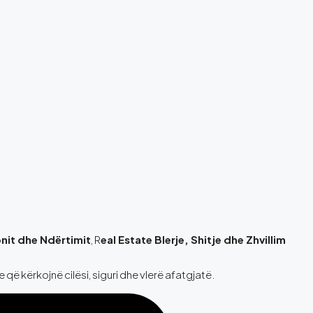
nit dhe Ndërtimit
, R
eal Estate Blerje, Shitje dhe Zhvillim
ë kërkojnë cilësi, siguri dhe vlerë afatgjatë.