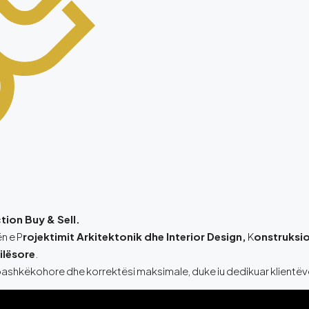
tion Buy & Sell.
n e P
rojektimit Arkitektonik dhe Interior Design,
K
onstruksio
ilësore
.
ashkëkohore dhe korrektësi maksimale, duke iu dedikuar klientëve q