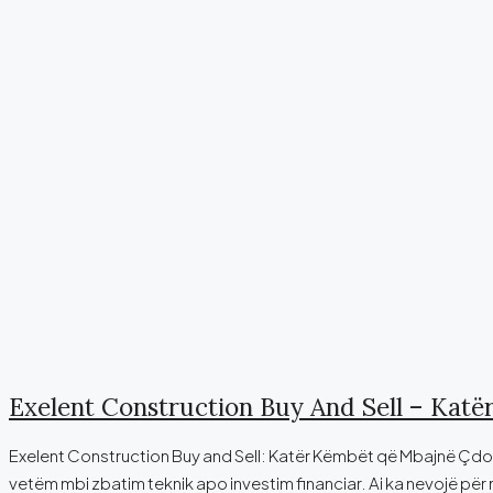
Exelent Construction Buy And Sell – Kat
Exelent Construction Buy and Sell: Katër Këmbët që Mbajnë Çdo Pr
vetëm mbi zbatim teknik apo investim financiar. Ai ka nevojë për 