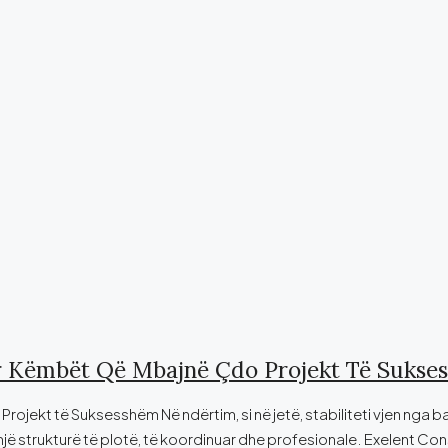
ër Këmbët Që Mbajnë Çdo Projekt Të Sukse
ojekt të Suksesshëm Në ndërtim, si në jetë, stabiliteti vjen nga b
një strukturë të plotë, të koordinuar dhe profesionale. Exelent Con