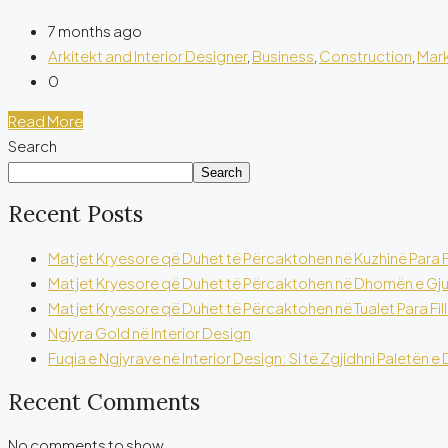
7 months ago
Arkitekt and Interior Designer
,
Business
,
Construction
,
Mar
0
Read More
Search
Search
Recent Posts
Matjet Kryesore që Duhet të Përcaktohen në Kuzhinë Para Fi
Matjet Kryesore që Duhet të Përcaktohen në Dhomën e Gjumi
Matjet Kryesore që Duhet të Përcaktohen në Tualet Para Fil
Ngjyra Gold në Interior Design
Fuqia e Ngjyrave në Interior Design: Si të Zgjidhni Paletën
Recent Comments
No comments to show.