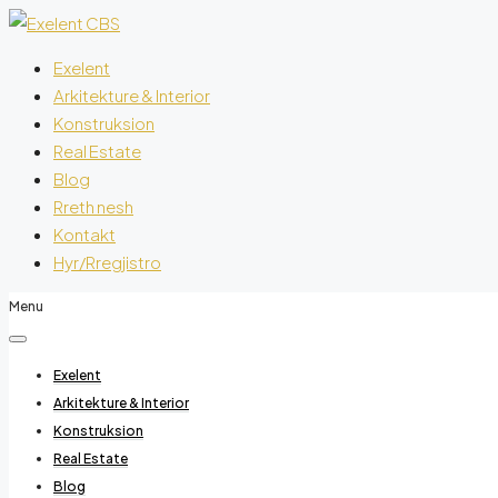
Exelent
Arkitekture & Interior
Konstruksion
Real Estate
Blog
Rreth nesh
Kontakt
Hyr/Rregjistro
Menu
Exelent
Arkitekture & Interior
Konstruksion
Real Estate
Blog