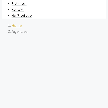
Rreth nesh
Kontakt
Hyr/Rregjistro
Home
Agencies