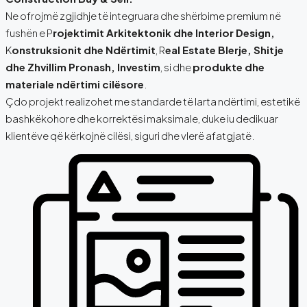
Ne ofrojmë zgjidhje të integruara dhe shërbime premium në
fushën e P
rojektimit Arkitektonik dhe Interior Design,
K
onstruksionit dhe Ndërtimit
, R
eal Estate Blerje, Shitje
dhe Zhvillim Pronash, Investim
, si dhe
produkte dhe
materiale ndërtimi cilësore
.
Çdo projekt realizohet me standarde të larta ndërtimi, estetikë
bashkëkohore dhe korrektësi maksimale, duke iu dedikuar
klientëve që kërkojnë cilësi, siguri dhe vlerë afatgjatë.